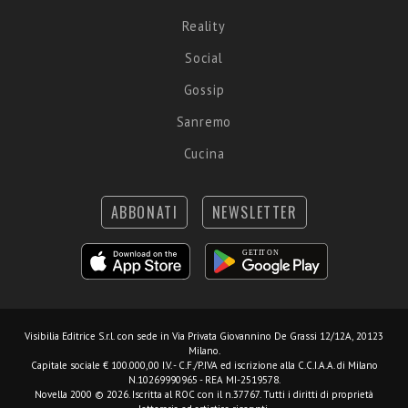
Reality
Social
Gossip
Sanremo
Cucina
ABBONATI
NEWSLETTER
Visibilia Editrice S.r.l.
con sede in Via Privata Giovannino De Grassi 12/12A, 20123
Milano.
Capitale sociale € 100.000,00 I.V. - C.F./P.IVA ed iscrizione alla C.C.I.A.A. di Milano
N.10269990965 - REA MI-2519578.
Novella 2000 © 2026. Iscritta al ROC con il n.37767. Tutti i diritti di proprietà