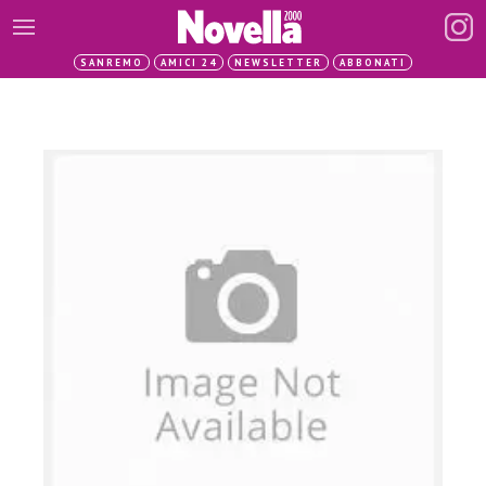
SANREMO
AMICI 24
NEWSLETTER
ABBONATI