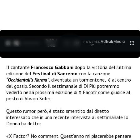
0:27 /
Ad
hub
Media
POWERED
1
/
2
1:40
BY
Il cantante
Francesco Gabbani
dopo la vittoria dell’ultima
edizione del
Festival di Sanremo
con la canzone
“Occidentali’s Karma”
, diventata un tormentone,
è al centro
del gossip. Secondo il settimanale di Di Più potremmo
vederlo nella prossima edizione di X Facotr come giudice al
posto di Alvaro Soler.
Questo rumor, però, è stato smentito dal diretto
interessato che in una recente intervista al settimanale Io
Donna ha detto:
«
X Factor? No comment. Quest’anno mi piacerebbe pensare