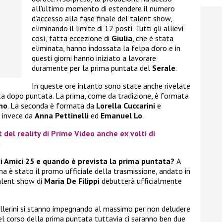
all’ultimo momento di estendere il numero
d’accesso alla fase finale del talent show,
eliminando il limite di 12 posti. Tutti gli allievi
così, fatta eccezione di
Giulia
, che è stata
eliminata, hanno indossata la felpa d’oro e in
questi giorni hanno iniziato a lavorare
duramente per la prima puntata del
Serale
.
In queste ore intanto sono state anche rivelate
ata dopo puntata. La prima, come da tradizione, è formata
no
. La seconda è formata da
Lorella Cuccarini
e
a invece da
Anna Pettinelli
ed
Emanuel Lo
.
t del reality di Prime Video anche ex volti di
a
di Amici 25 e quando è prevista la prima puntata?
A
 è stato il promo ufficiale della trasmissione, andato in
talent show di
Maria De Filippi
debutterà ufficialmente
 ballerini si stanno impegnando al massimo per non deludere
nel corso della prima puntata tuttavia ci saranno ben due