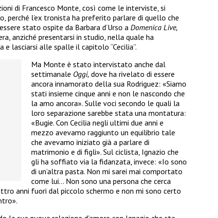
zioni di Francesco Monte, così come le interviste, si
, perché l’ex tronista ha preferito parlare di quello che
 essere stato ospite da Barbara d’Urso a
Domenica Live,
a, anziché presentarsi in studio, nella quale ha
 e lasciarsi alle spalle il capitolo “Cecilia”.
Ma Monte è stato intervistato anche dal
settimanale
Oggi,
dove ha rivelato di essere
ancora innamorato della sua Rodriguez: «Siamo
stati insieme cinque anni e non le nascondo che
la amo ancora». Sulle voci secondo le quali la
loro separazione sarebbe stata una montatura:
«Bugie. Con Cecilia negli ultimi due anni e
mezzo avevamo raggiunto un equilibrio tale
che avevamo iniziato già a parlare di
matrimonio e di figli». Sul ciclista, Ignazio che
gli ha soffiato via
la fidanzata, invece: «Io sono
di un’altra pasta. Non mi sarei mai comportato
come lui… Non sono una persona che cerca
quattro anni fuori dal piccolo schermo e non mi sono certo
ntro».
endo la sua nuova relazione d’amore con Ignazio che sta