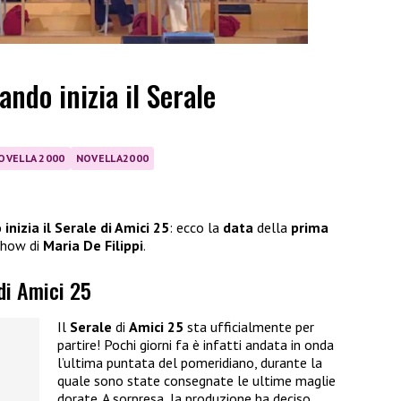
ando inizia il Serale
OVELLA 2000
NOVELLA2000
inizia il Serale di Amici 25
: ecco la
data
della
prima
 show di
Maria De Filippi
.
 di Amici 25
Il
Serale
di
Amici 25
sta ufficialmente per
partire! Pochi giorni fa è infatti andata in onda
l’ultima puntata del pomeridiano, durante la
quale sono state consegnate le ultime maglie
dorate. A sorpresa, la produzione ha deciso