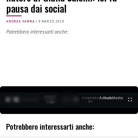
pausa dai social
ANDREA SANNA
|
9 MARZO 2019
Potrebbero interessarti anche:
0:12 /
Ad
hub
Media
POWERED
1
/
2
1:40
BY
Potrebbero interessarti anche: