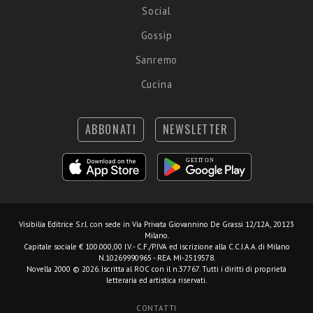
Social
Gossip
Sanremo
Cucina
ABBONATI
NEWSLETTER
Visibilia Editrice S.r.l.
con sede in Via Privata Giovannino De Grassi 12/12A, 20123
Milano.
Capitale sociale € 100.000,00 I.V. - C.F./P.IVA ed iscrizione alla C.C.I.A.A. di Milano
N.10269990965 - REA MI-2519578.
Novella 2000 © 2026. Iscritta al ROC con il n.37767. Tutti i diritti di proprietà
letteraria ed artistica riservati.
CONTATTI