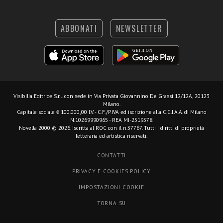
ABBONATI
NEWSLETTER
Visibilia Editrice S.r.l.
con sede in Via Privata Giovannino De Grassi 12/12A, 20123
Milano.
Capitale sociale € 100.000,00 I.V. - C.F./P.IVA ed iscrizione alla C.C.I.A.A. di Milano
N.10269990965 - REA MI-2519578.
Novella 2000 © 2026. Iscritta al ROC con il n.37767. Tutti i diritti di proprietà
letteraria ed artistica riservati.
CONTATTI
PRIVACY E COOKIES POLICY
IMPOSTAZIONI COOKIE
TORNA SU