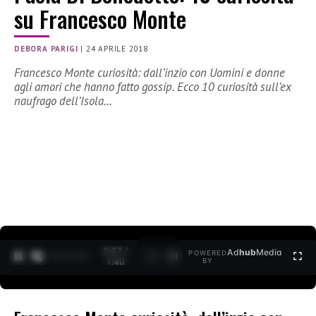
su Francesco Monte
DEBORA PARIGI
|
24 APRILE 2018
Francesco Monte curiosità: dall’inzio con Uomini e donne
agli amori che hanno fatto gossip. Ecco 10 curiosità sull’ex
naufrago dell’Isola…
0:27 /
Ad
hub
Media
POWERED
1
/
2
1:40
BY