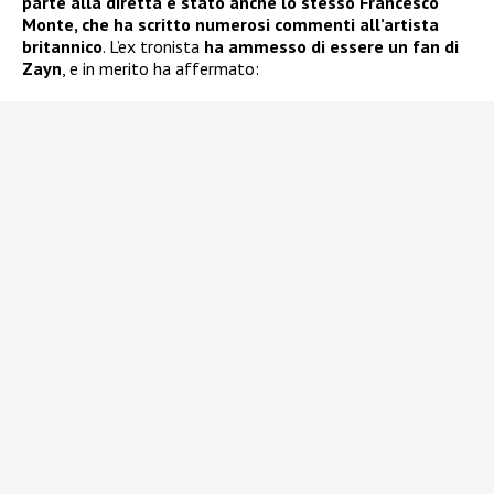
parte alla diretta è stato anche lo stesso Francesco
Monte, che ha scritto numerosi commenti all’artista
britannico
. L’ex tronista
ha ammesso di essere un fan di
Zayn
, e in merito ha affermato: