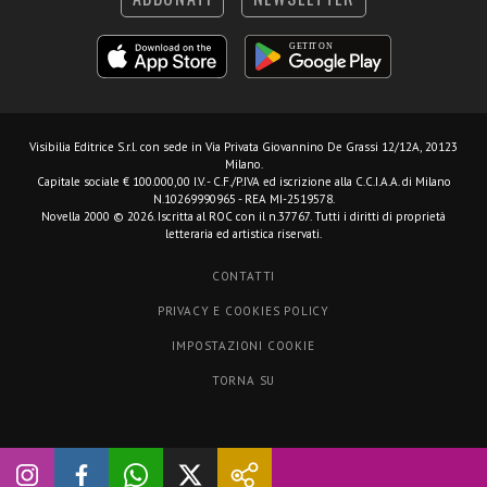
Visibilia Editrice S.r.l.
con sede in Via Privata Giovannino De Grassi 12/12A, 20123
Milano.
Capitale sociale € 100.000,00 I.V. - C.F./P.IVA ed iscrizione alla C.C.I.A.A. di Milano
N.10269990965 - REA MI-2519578.
Novella 2000 © 2026. Iscritta al ROC con il n.37767. Tutti i diritti di proprietà
letteraria ed artistica riservati.
CONTATTI
PRIVACY E COOKIES POLICY
IMPOSTAZIONI COOKIE
TORNA SU