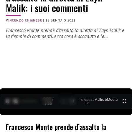
Malik: i suoi commenti
VINCENZO CHIANESE
|
18 GENNAIO 2021
Francesco Monte prende d’assalto la diretta di Zayn Malik e
la riempie di commenti: ecco cosa è accaduto e le…
0:23 /
Ad
hub
Media
POWERED
1
/
2
3:35
BY
Francesco Monte prende d’assalto la