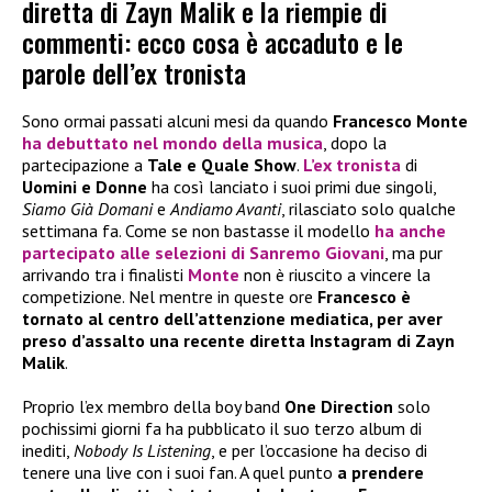
diretta di Zayn Malik e la riempie di
commenti: ecco cosa è accaduto e le
parole dell’ex tronista
Sono ormai passati alcuni mesi da quando
Francesco Monte
ha debuttato nel mondo della musica
, dopo la
partecipazione a
Tale e Quale Show
.
L’ex tronista
di
Uomini e Donne
ha così lanciato i suoi primi due singoli,
Siamo Già Domani
e
Andiamo Avanti
, rilasciato solo qualche
settimana fa. Come se non bastasse il modello
ha anche
partecipato alle selezioni di
Sanremo Giovani
, ma pur
arrivando tra i finalisti
Monte
non è riuscito a vincere la
competizione. Nel mentre in queste ore
Francesco è
tornato al centro dell’attenzione mediatica, per aver
preso d’assalto una recente diretta Instagram di Zayn
Malik
.
Proprio l’ex membro della boy band
One Direction
solo
pochissimi giorni fa ha pubblicato il suo terzo album di
inediti,
Nobody Is Listening
, e per l’occasione ha deciso di
tenere una live con i suoi fan. A quel punto
a prendere