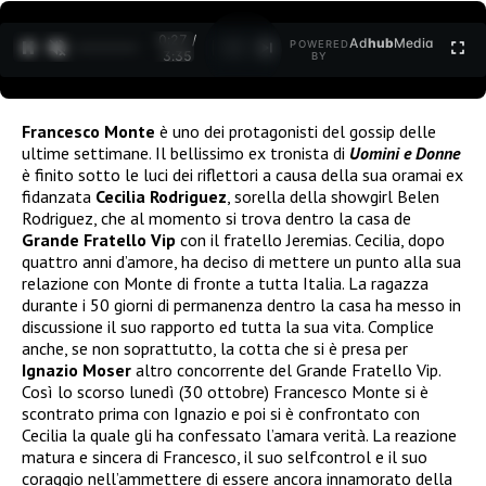
0:27 /
Ad
hub
Media
POWERED
1
/
2
3:35
BY
Francesco Monte
è uno dei protagonisti del gossip delle
ultime settimane. Il bellissimo ex tronista di
Uomini e Donne
è finito sotto le luci dei riflettori a causa della sua oramai ex
fidanzata
Cecilia Rodriguez
, sorella della showgirl Belen
Rodriguez, che al momento si trova dentro la casa de
Grande Fratello Vip
con il fratello Jeremias. Cecilia, dopo
quattro anni d’amore, ha deciso di mettere un punto alla sua
relazione con Monte di fronte a tutta Italia. La ragazza
durante i 50 giorni di permanenza dentro la casa ha messo in
discussione il suo rapporto ed tutta la sua vita. Complice
anche, se non soprattutto, la cotta che si è presa per
Ignazio Moser
altro concorrente del Grande Fratello Vip.
Così lo scorso lunedì (30 ottobre) Francesco Monte si è
scontrato prima con Ignazio e poi si è confrontato con
Cecilia la quale gli ha confessato l’amara verità. La reazione
matura e sincera di Francesco, il suo selfcontrol e il suo
coraggio nell’ammettere di essere ancora innamorato della