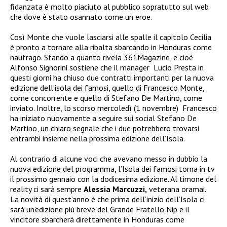
fidanzata è molto piaciuto al pubblico sopratutto sul web
che dove è stato osannato come un eroe.
Così Monte che vuole lasciarsi alle spalle il capitolo Cecilia
è pronto a tornare alla ribalta sbarcando in Honduras come
naufrago. Stando a quanto rivela 361Magazine, e cioè
Alfonso Signorini
sostiene che il manager
Lucio Presta in
questi giorni ha chiuso due contratti importanti per la nuova
edizione dell’isola dei famosi, quello di Francesco Monte,
come concorrente e quello di Stefano De Martino, come
inviato.
Inoltre, lo scorso mercoledì (1 novembre)
Francesco
ha iniziato nuovamente a seguire sui social Stefano De
Martino, un chiaro segnale che i due potrebbero trovarsi
entrambi insieme nella prossima edizione dell’Isola.
Al contrario di alcune voci che avevano messo in dubbio la
nuova edizione del programma, l’Isola dei famosi torna in tv
il prossimo gennaio con la dodicesima edizione. Al timone del
reality ci sarà sempre
Alessia Marcuzzi,
veterana oramai.
La novità di quest’anno è che prima dell’inizio dell’Isola ci
sarà un’edizione più breve del Grande Fratello Nip e il
vincitore sbarcherà direttamente in Honduras come