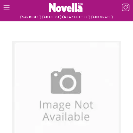
SANREMO
AMICI 24
NEWSLETTER
ABBONATI