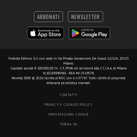
ABBONATI
NEWSLETTER
Visibilia Editrice S.r.l.
con sede in Via Privata Giovannino De Grassi 12/12A, 20123
Milano.
Capitale sociale € 100.000,00 I.V. - C.F./P.IVA ed iscrizione alla C.C.I.A.A. di Milano
N.10269990965 - REA MI-2519578.
Novella 2000 © 2026. Iscritta al ROC con il n.37767. Tutti i diritti di proprietà
letteraria ed artistica riservati.
CONTATTI
PRIVACY E COOKIES POLICY
IMPOSTAZIONI COOKIE
TORNA SU