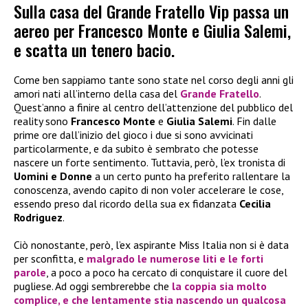
Sulla casa del Grande Fratello Vip passa un
aereo per Francesco Monte e Giulia Salemi,
e scatta un tenero bacio.
Come ben sappiamo tante sono state nel corso degli anni gli
amori nati all’interno della casa del
Grande Fratello
.
Quest’anno a finire al centro dell’attenzione del pubblico del
reality sono
Francesco Monte
e
Giulia Salemi
. Fin dalle
prime ore dall’inizio del gioco i due si sono avvicinati
particolarmente, e da subito è sembrato che potesse
nascere un forte sentimento. Tuttavia, però, l’ex tronista di
Uomini e Donne
a un certo punto ha preferito rallentare la
conoscenza, avendo capito di non voler accelerare le cose,
essendo preso dal ricordo della sua ex fidanzata
Cecilia
Rodriguez
.
Ciò nonostante, però, l’ex aspirante Miss Italia non si è data
per sconfitta, e
malgrado le numerose liti e le forti
parole
, a poco a poco ha cercato di conquistare il cuore del
pugliese. Ad oggi sembrerebbe che
la coppia sia molto
complice, e che lentamente stia nascendo un qualcosa