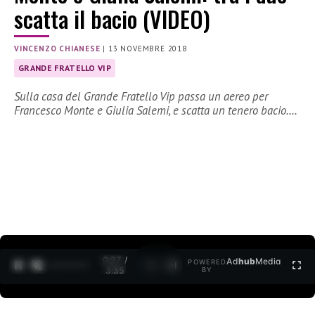
scatta il bacio (VIDEO)
VINCENZO CHIANESE
|
13 NOVEMBRE 2018
GRANDE FRATELLO VIP
Sulla casa del Grande Fratello Vip passa un aereo per
Francesco Monte e Giulia Salemi, e scatta un tenero bacio.…
0:27 /
Ad
hub
Media
POWERED
1
/
2
3:35
BY