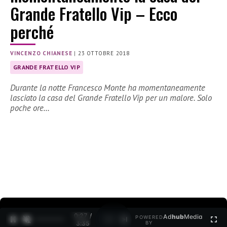
Grande Fratello Vip – Ecco
perché
VINCENZO CHIANESE
|
23 OTTOBRE 2018
GRANDE FRATELLO VIP
Durante la notte Francesco Monte ha momentaneamente
lasciato la casa del Grande Fratello Vip per un malore. Solo
poche ore…
0:27 /
Ad
hub
Media
POWERED
1
/
2
3:35
BY