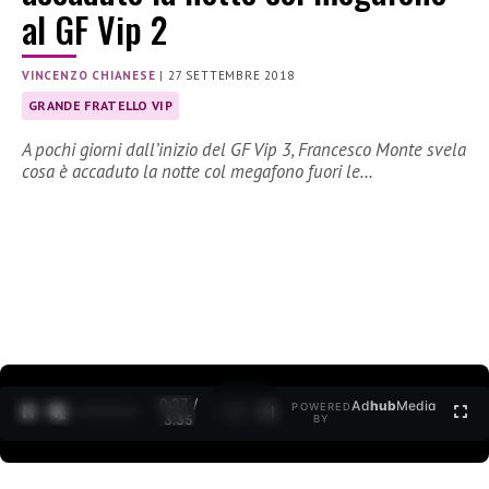
al GF Vip 2
VINCENZO CHIANESE
|
27 SETTEMBRE 2018
GRANDE FRATELLO VIP
A pochi giorni dall’inizio del GF Vip 3, Francesco Monte svela
cosa è accaduto la notte col megafono fuori le…
0:27 /
Ad
hub
Media
POWERED
1
/
2
3:35
BY