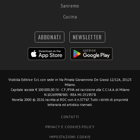
Sanremo
Cucina
ABBONATI
NEWSLETTER
Visibilia Editrice S.r.l.
con sede in Via Privata Giovannino De Grassi 12/12A, 20123
Milano.
Capitale sociale € 100.000,00 I.V. - C.F./P.IVA ed iscrizione alla C.C.I.A.A. di Milano
N.10269990965 - REA MI-2519578.
Novella 2000 © 2026. Iscritta al ROC con il n.37767. Tutti i diritti di proprietà
letteraria ed artistica riservati.
CONTATTI
PRIVACY E COOKIES POLICY
IMPOSTAZIONI COOKIE