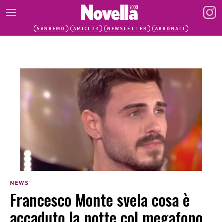
SANREMO
AMICI 24
NEWSLETTER
ABBONATI
NEWS
Francesco Monte svela cosa è
accaduto la notte col megafono