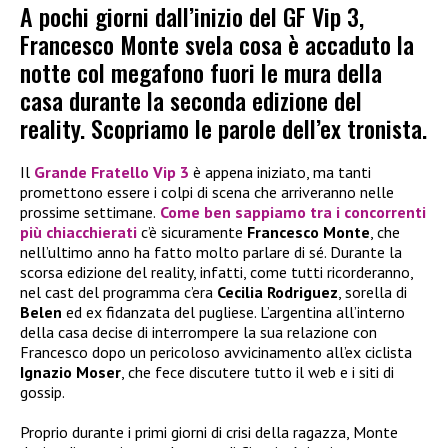
A pochi giorni dall’inizio del GF Vip 3,
Francesco Monte svela cosa è accaduto la
notte col megafono fuori le mura della
casa durante la seconda edizione del
reality. Scopriamo le parole dell’ex tronista.
Il
Grande Fratello Vip 3
è appena iniziato, ma tanti
promettono essere i colpi di scena che arriveranno nelle
prossime settimane.
Come ben sappiamo tra i concorrenti
più chiacchierati
c’è sicuramente
Francesco Monte
, che
nell’ultimo anno ha fatto molto parlare di sé. Durante la
scorsa edizione del reality, infatti, come tutti ricorderanno,
nel cast del programma c’era
Cecilia Rodriguez
, sorella di
Belen
ed ex fidanzata del pugliese. L’argentina all’interno
della casa decise di interrompere la sua relazione con
Francesco dopo un pericoloso avvicinamento all’ex ciclista
Ignazio Moser
, che fece discutere tutto il web e i siti di
gossip.
Proprio durante i primi giorni di crisi della ragazza, Monte