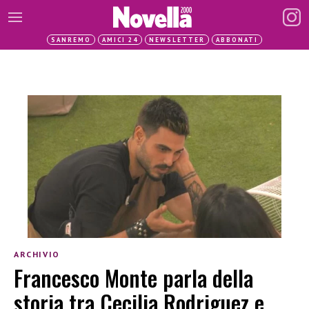
SANREMO
AMICI 24
NEWSLETTER
ABBONATI
ARCHIVIO
Francesco Monte parla della
storia tra Cecilia Rodriguez e