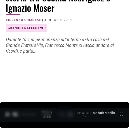
Ignazio Moser
VINCENZO CHIANESE
|
4 OTTOBRE 2018
GRANDE FRATELLO VIP
Durante la sua permanenza all’interno della casa del
Grande Fratello Vip, Francesco Monte si lascia andare ai
ricordi, e parla…
0:27 /
Ad
hub
Media
POWERED
1
/
2
3:35
BY