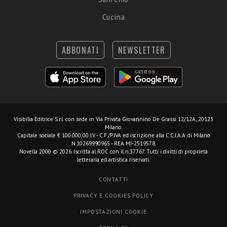
Cucina
ABBONATI
NEWSLETTER
Visibilia Editrice S.r.l.
con sede in Via Privata Giovannino De Grassi 12/12A, 20123
Milano.
Capitale sociale € 100.000,00 I.V. - C.F./P.IVA ed iscrizione alla C.C.I.A.A. di Milano
N.10269990965 - REA MI-2519578.
Novella 2000 © 2026. Iscritta al ROC con il n.37767. Tutti i diritti di proprietà
letteraria ed artistica riservati.
CONTATTI
PRIVACY E COOKIES POLICY
IMPOSTAZIONI COOKIE