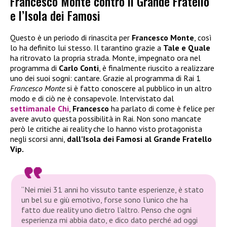
Francesco Monte contro il Grande Fratello
e l’Isola dei Famosi
Questo è un periodo di rinascita per
Francesco Monte
, così
lo ha definito lui stesso. Il tarantino grazie a
Tale e Quale
ha ritrovato la propria strada. Monte, impegnato ora nel
programma di
Carlo Conti
, è finalmente riuscito a realizzare
uno dei suoi sogni: cantare. Grazie al programma di Rai 1
Francesco Monte
si è fatto conoscere al pubblico in un altro
modo e di ciò ne è consapevole. Intervistato dal
settimanale Chi
,
Francesco
ha parlato di come è felice per
avere avuto questa possibilità in Rai. Non sono mancate
però le critiche ai reality che lo hanno visto protagonista
negli scorsi anni,
dall’Isola dei Famosi al Grande Fratello
Vip.
“Nei miei 31 anni ho vissuto tante esperienze, è stato
un bel su e giù emotivo, forse sono l’unico che ha
fatto due reality uno dietro l’altro. Penso che ogni
esperienza mi abbia dato, e dico dato perché ad oggi