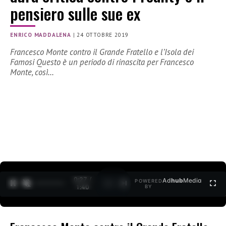
pensiero sulle sue ex
ENRICO MADDALENA
|
24 OTTOBRE 2019
Francesco Monte contro il Grande Fratello e l’Isola dei
Famosi Questo è un periodo di rinascita per Francesco
Monte, così…
0:27 /
Ad
hub
Media
POWERED
1
/
2
1:40
BY