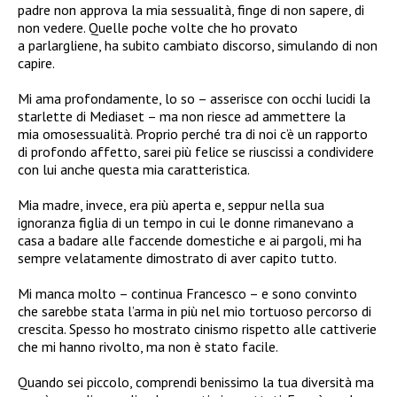
padre non approva la mia sessualità, finge di non sapere, di
non vedere. Quelle poche volte che ho provato
a parlargliene, ha subito cambiato discorso, simulando di non
capire.
Mi ama profondamente, lo so – asserisce con occhi lucidi la
starlette di Mediaset – ma non riesce ad ammettere la
mia omosessualità. Proprio perché tra di noi c’è un rapporto
di profondo affetto, sarei più felice se riuscissi a condividere
con lui anche questa mia caratteristica.
Mia madre, invece, era più aperta e, seppur nella sua
ignoranza figlia di un tempo in cui le donne rimanevano a
casa a badare alle faccende domestiche e ai pargoli, mi ha
sempre velatamente dimostrato di aver capito tutto.
Mi manca molto – continua Francesco – e sono convinto
che sarebbe stata l’arma in più nel mio tortuoso percorso di
crescita. Spesso ho mostrato cinismo rispetto alle cattiverie
che mi hanno rivolto, ma non è stato facile.
Quando sei piccolo, comprendi benissimo la tua diversità ma