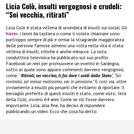
Licia Colò, insulti vergognosi e crudeli:
“Sei vecchia, ritirati”
Licia Colò è stata vittima di un’ondata di insulti sui social. Gli
hater
, i leoni da tastiera o come li volete chiamare sono
purtroppo sempre di più e ormai la stragrande maggioranza
delle persone famose almeno una volta nella vita è stata
vittima di insulti, critiche e anche minacce. La nota
conduttrice televisiva ha pubblicato sul suo profilo
Facebook un reel per promuovere un evento in Sardegna,
sotto al quale sono apparsi commenti davvero vergognosi,
come: “
Ritirati, sei vecchia, ti fai dare i soldi dallo Stato
“, “Sei
rovinata, sei messa malissimo, vai in pensione.”
E così via, oltre
ovviamente a insulti più pesanti che evitiamo di riportare. Il
bersaglio preferito di questi insulti è stato, come visto, l’età
della Colò, ovvero 64 anni. Come se ciò fosse davvero
importante. Licia, alla fine, ha deciso di rispondere
pubblicando un video. Ecco che cosa ha detto.