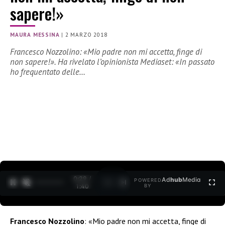
sapere!»
MAURA MESSINA
|
2 MARZO 2018
Francesco Nozzolino: «Mio padre non mi accetta, finge di
non sapere!». Ha rivelato l’opinionista Mediaset: «In passato
ho frequentato delle…
0:30 /
Ad
hub
Media
POWERED
1
/
2
1:40
BY
Francesco Nozzolino
: «Mio padre non mi accetta, finge di