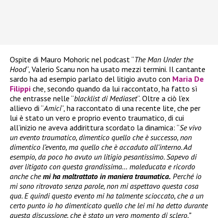
Ospite di Mauro Mohoric nel podcast “
The Man Under the
Hood
“, Valerio Scanu non ha usato mezzi termini. Il cantante
sardo ha ad esempio parlato del litigio avuto con
Maria De
Filippi
che, secondo quando da lui raccontato, ha fatto sì
che entrasse nelle “
blacklist di Mediaset
“. Oltre a ciò l’ex
allievo di “
Amici
“, ha raccontato di una recente lite, che per
lui è stato un vero e proprio evento traumatico, di cui
all’inizio ne aveva addirittura scordato la dinamica: “
Se vivo
un evento traumatico, dimentico quello che è successo, non
dimentico l’evento, ma quello che è accaduto all’interno. Ad
esempio, da poco ho avuto un litigio pesantissimo. Sapevo di
aver litigato con questa grandissima… maleducata e ricordo
anche che
mi ha maltrattato in maniera traumatica.
Perché io
mi sono ritrovato senza parole, non mi aspettavo questa cosa
qua. E quindi questo evento mi ha talmente scioccato, che a un
certo punto io ho dimenticato quello che lei mi ha detto durante
questa discussione, che è stato un vero momento di sclero.”