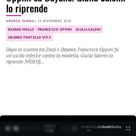
lo riprende
ANDREA SANNA
|
15 NOVEMBRE 2020
DAYANE MELLO
FRANCESCO OPPINI
GIULIA SALEMI
GRANDE FRATELLO VIP 5
Dopo lo scontro tra Zorzi e Dayane, Francesco Oppini fa
un’uscita infelice contro la modella. Giulia Salemi lo
riprende (VIDEO)…
0:28 /
Ad
hub
Media
POWERED
1
/
2
3:35
BY