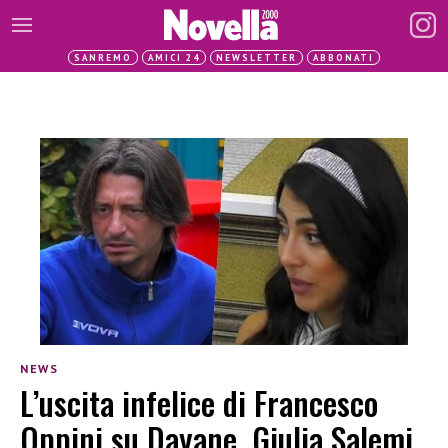
SANREMO
AMICI 24
NEWSLETTER
ABBONATI
NEWS
L’uscita infelice di Francesco
Oppini su Dayane. Giulia Salemi