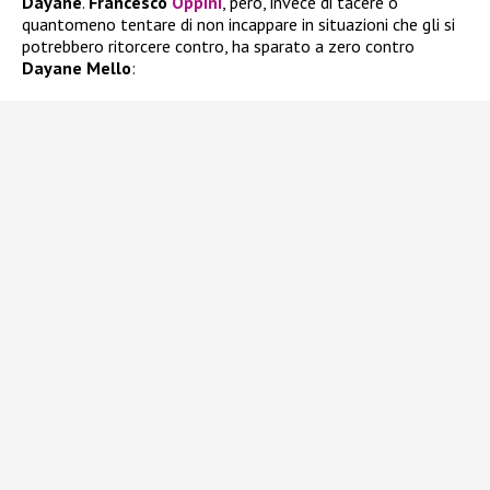
Dayane
.
Francesco
Oppini
, però, invece di tacere o
quantomeno tentare di non incappare in situazioni che gli si
potrebbero ritorcere contro, ha sparato a zero contro
Dayane Mello
: