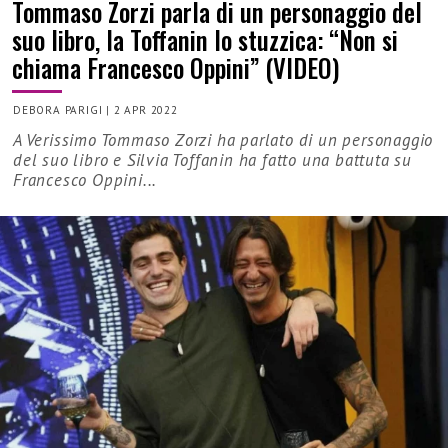
Tommaso Zorzi parla di un personaggio del
suo libro, la Toffanin lo stuzzica: “Non si
chiama Francesco Oppini” (VIDEO)
DEBORA PARIGI
|
2 APR 2022
A Verissimo Tommaso Zorzi ha parlato di un personaggio
del suo libro e Silvia Toffanin ha fatto una battuta su
Francesco Oppini...