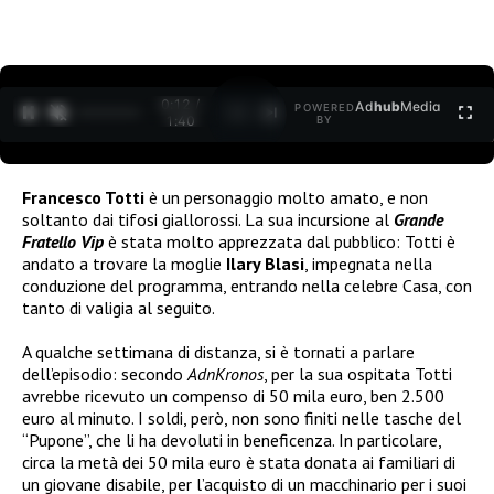
0:12 /
Ad
hub
Media
POWERED
1
/
2
1:40
BY
Francesco Totti
è un personaggio molto amato, e non
soltanto dai tifosi giallorossi. La sua incursione al
Grande
Fratello Vip
è stata molto apprezzata dal pubblico: Totti è
andato a trovare la moglie
Ilary Blasi
, impegnata nella
conduzione del programma, entrando nella celebre Casa, con
tanto di valigia al seguito.
A qualche settimana di distanza, si è tornati a parlare
dell’episodio: secondo
AdnKronos
, per la sua ospitata Totti
avrebbe ricevuto un compenso di 50 mila euro, ben 2.500
euro al minuto. I soldi, però, non sono finiti nelle tasche del
“Pupone”, che li ha devoluti in beneficenza. In particolare,
circa la metà dei 50 mila euro è stata donata ai familiari di
un giovane disabile, per l’acquisto di un macchinario per i suoi