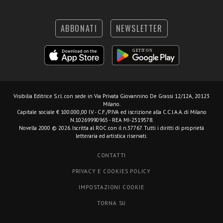
ABBONATI
NEWSLETTER
Visibilia Editrice S.r.l.
con sede in Via Privata Giovannino De Grassi 12/12A, 20123
Milano.
Capitale sociale € 100.000,00 I.V. - C.F./P.IVA ed iscrizione alla C.C.I.A.A. di Milano
N.10269990965 - REA MI-2519578.
Novella 2000 © 2026. Iscritta al ROC con il n.37767. Tutti i diritti di proprietà
letteraria ed artistica riservati.
CONTATTI
PRIVACY E COOKIES POLICY
IMPOSTAZIONI COOKIE
TORNA SU