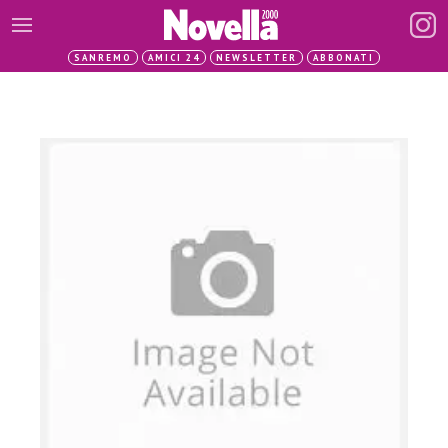
SANREMO
AMICI 24
NEWSLETTER
ABBONATI