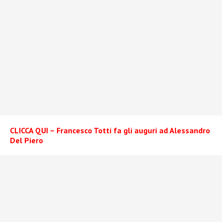
CLICCA QUI – Francesco Totti fa gli auguri ad Alessandro
Del Piero