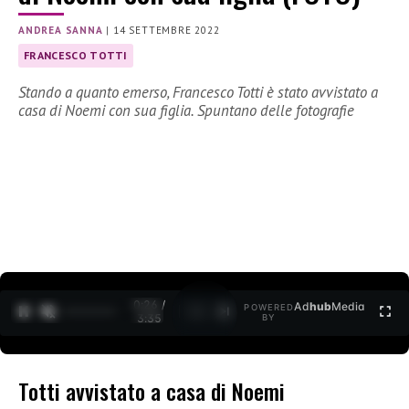
ANDREA SANNA
|
14 SETTEMBRE 2022
FRANCESCO TOTTI
Stando a quanto emerso, Francesco Totti è stato avvistato a
casa di Noemi con sua figlia. Spuntano delle fotografie
0:27 /
Ad
hub
Media
POWERED
1
/
2
3:35
BY
Totti avvistato a casa di Noemi