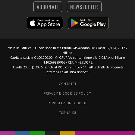
ABBONATI
NEWSLETTER
Visibilia Editrice S.r.l.
con sede in Via Privata Giovannino De Grassi 12/12A, 20123
Milano.
Capitale sociale € 100.000,00 I.V. - C.F./P.IVA ed iscrizione alla C.C.I.A.A. di Milano
N.10269990965 - REA MI-2519578.
Novella 2000 © 2026. Iscritta al ROC con il n.37767. Tutti i diritti di proprietà
letteraria ed artistica riservati.
CONTATTI
PRIVACY E COOKIES POLICY
IMPOSTAZIONI COOKIE
TORNA SU