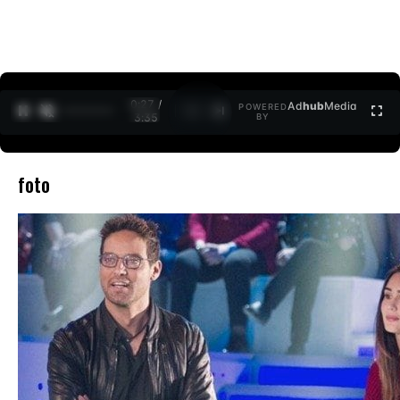
0:27 /
Ad
hub
Media
POWERED
1
/
2
3:35
BY
foto