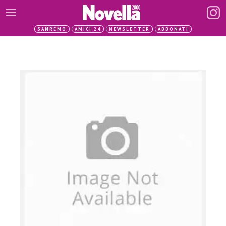
SANREMO
AMICI 24
NEWSLETTER
ABBONATI