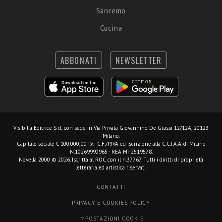
Sanremo
Cucina
ABBONATI
NEWSLETTER
Visibilia Editrice S.r.l.
con sede in Via Privata Giovannino De Grassi 12/12A, 20123
Milano.
Capitale sociale € 100.000,00 I.V. - C.F./P.IVA ed iscrizione alla C.C.I.A.A. di Milano
N.10269990965 - REA MI-2519578.
Novella 2000 © 2026. Iscritta al ROC con il n.37767. Tutti i diritti di proprietà
letteraria ed artistica riservati.
CONTATTI
PRIVACY E COOKIES POLICY
IMPOSTAZIONI COOKIE