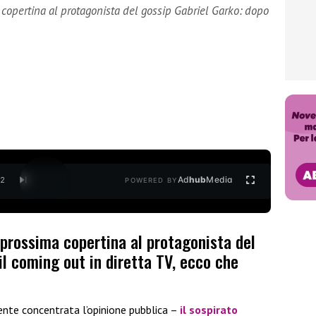
copertina al protagonista del gossip Gabriel Garko: dopo
Ad
hub
Media
/
2
POWERED BY
 prossima copertina al protagonista del
il coming out in diretta TV, ecco che
ente concentrata l’opinione pubblica –
il sospirato