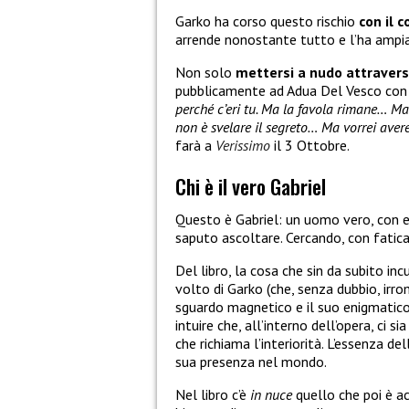
Garko ha corso questo rischio
con il c
arrende nonostante tutto e l’ha amp
Non solo
mettersi a nudo attravers
pubblicamente ad Adua Del Vesco con 
perché c’eri tu. Ma la favola rimane… Ma 
non è svelare il segreto… Ma vorrei avere 
farà a
Verissimo
il 3 Ottobre.
Chi è il vero Gabriel
Questo è Gabriel: un uomo vero, con 
saputo ascoltare. Cercando, con fatica
Del libro, la cosa che sin da subito in
volto di Garko (che, senza dubbio, irro
sguardo magnetico e il suo enigmatico
intuire che, all’interno dell’opera, ci s
che richiama l’interiorità. L’essenza d
sua presenza nel mondo.
Nel libro c’è
in nuce
quello che poi è a