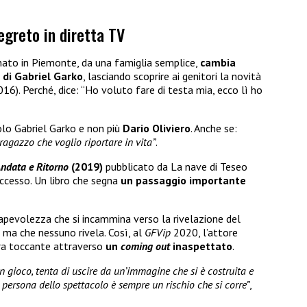
egreto in diretta TV
 nato in Piemonte, da una famiglia semplice,
cambia
 di Gabriel Garko
, lasciando scoprire ai genitori la novità
16). Perché, dice: “Ho voluto fare di testa mia, ecco lì ho
olo Gabriel Garko e non più
Dario Oliviero
. Anche se:
ragazzo che voglio riportare in vita”
.
ndata e Ritorno
(2019)
pubblicato da La nave di Teseo
uccesso. Un libro che segna
un passaggio importante
pevolezza che si incammina verso la rivelazione del
o ma che nessuno rivela. Così, al
GFVip
2020, l’attore
era toccante attraverso
un
coming out
inaspettato
.
 gioco, tenta di uscire da un’immagine che si è costruita e
 persona dello spettacolo è sempre un rischio che si corre”
,