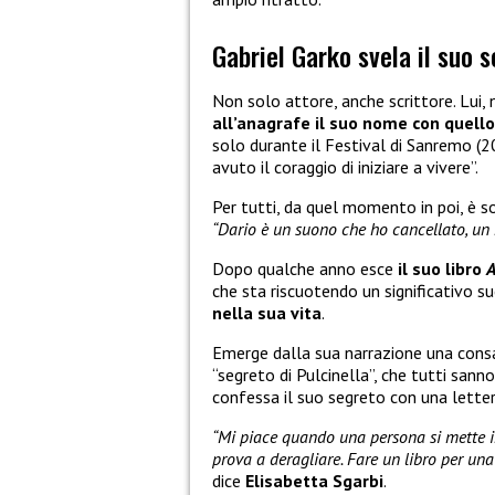
Gabriel Garko svela il suo s
Non solo attore, anche scrittore. Lui,
all’anagrafe il suo nome con quello
solo durante il Festival di Sanremo (20
avuto il coraggio di iniziare a vivere”.
Per tutti, da quel momento in poi, è s
“Dario è un suono che ho cancellato, un 
Dopo qualche anno esce
il suo libro
A
che sta riscuotendo un significativo s
nella sua vita
.
Emerge dalla sua narrazione una consa
“segreto di Pulcinella”, che tutti sann
confessa il suo segreto con una lett
“Mi piace quando una persona si mette in
prova a deragliare. Fare un libro per una
dice
Elisabetta Sgarbi
.