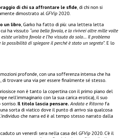
oraggio di chi sa affrontare le sfide
, di chi non si
iamente dimostrato al
GFVip
2020.
o un libro
, Garko ha fatto di più: una lettera letta
cui ha vissuto
“una bella favola, e la rivivrei altre mille volte
esiste un’altra favola e l’ho vissuta da solo… Il problema
la possibilità di spiegare il perché è stato un segreto”
. E lo
emozioni profonde, con una sofferenza intensa che ha
, di trovare una via per essere finalmente sé stesso.
curiosisce non è tanto la copertina con il primo piano del
mpe nell’immaginario con la sua carica erotica), il suo
 sorriso.
Il titolo lascia pensare.
Andata e Ritorno
fa
ia una sorta di viatico dove il punto di arrivo sia qualcosa
ell’individuo che narra ed è al tempo stesso narrato dalla
ccaduto un venerdì sera nella casa del
GFVip
2020. C’è il