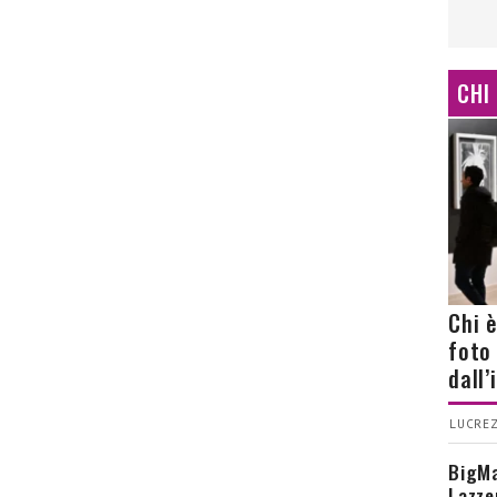
CHI
Chi 
foto
dall
LUCREZ
BigMa
Lazze