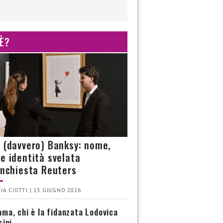
 È?
è (davvero) Banksy: nome,
 e identità svelata
’inchiesta Reuters
IA CIOTTI | 13 GIUGNO 2026
ma, chi è la fidanzata Lodovica
rini