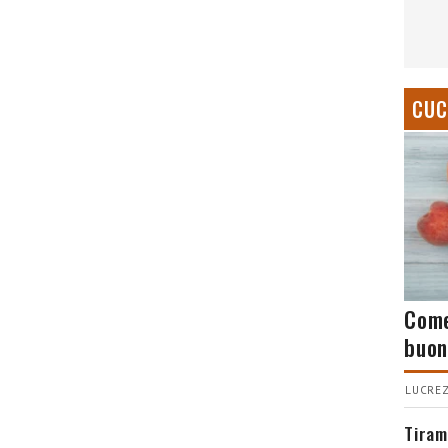
CUC
Come
buon
LUCREZ
Tiram