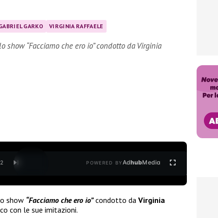
GABRIEL GARKO
VIRGINIA RAFFAELE
lo show “Facciamo che ero io” condotto da Virginia
Ad
hub
Media
/
2
POWERED BY
 lo show
“Facciamo che ero io”
condotto da
Virginia
co con le sue imitazioni.