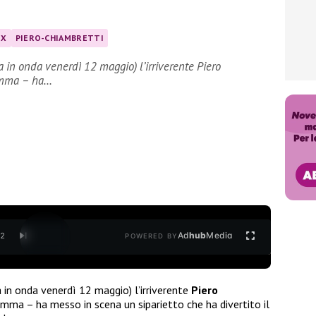
IX
PIERO-CHIAMBRETTI
 in onda venerdì 12 maggio) l’irriverente Piero
amma – ha…
Ad
hub
Media
/
2
POWERED BY
 in onda venerdì 12 maggio) l’irriverente
Piero
mma – ha messo in scena un siparietto che ha divertito il