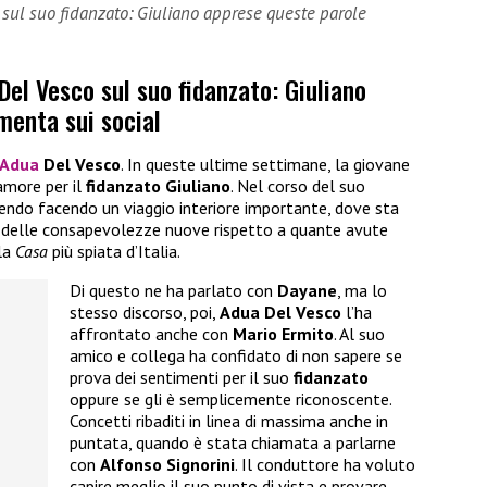
 sul suo fidanzato: Giuliano apprese queste parole
Del Vesco sul suo fidanzato: Giuliano
menta sui social
Adua
Del Vesco
. In queste ultime settimane, la giovane
 amore per il
fidanzato Giuliano
. Nel corso del suo
endo facendo un viaggio interiore importante, dove sta
n delle consapevolezze nuove rispetto a quante avute
la
Casa
più spiata d’Italia.
Di questo ne ha parlato con
Dayane
, ma lo
stesso discorso, poi,
Adua Del Vesco
l’ha
affrontato anche con
Mario Ermito
. Al suo
amico e collega ha confidato di non sapere se
prova dei sentimenti per il suo
fidanzato
oppure se gli è semplicemente riconoscente.
Concetti ribaditi in linea di massima anche in
puntata, quando è stata chiamata a parlarne
con
Alfonso Signorini
. Il conduttore ha voluto
capire meglio il suo punto di vista e provare