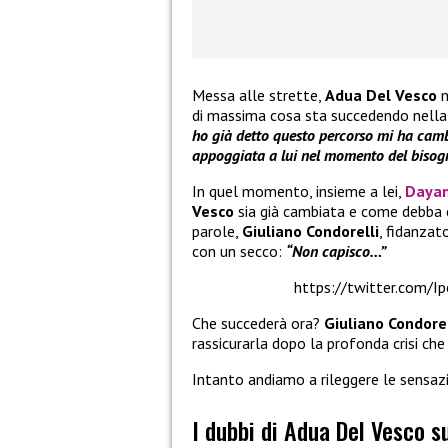
Messa alle strette,
Adua Del Vesco
n
di massima cosa sta succedendo nella 
ho già detto questo percorso mi ha camb
appoggiata a lui nel momento del bisog
In quel momento, insieme a lei,
Dayan
Vesco
sia già cambiata e come debba co
parole,
Giuliano Condorelli
, fidanzat
con un secco:
“Non capisco…”
https://twitter.com/
Che succederà ora?
Giuliano Condore
rassicurarla dopo la profonda crisi ch
Intanto andiamo a rileggere le sensazio
I dubbi di Adua Del Vesco s