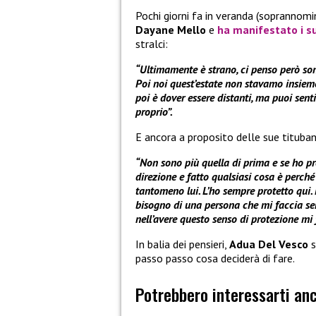
Pochi giorni fa in veranda (soprannom
Dayane Mello
e
ha manifestato i su
stralci:
“Ultimamente è strano, ci penso però sono
Poi noi quest’estate non stavamo insieme 
poi è dover essere distanti, ma puoi sent
proprio”.
E ancora a proposito delle sue tituba
“Non sono più quella di prima e se ho pre
direzione e fatto qualsiasi cosa è perch
tantomeno lui. L’ho sempre protetto qui. 
bisogno di una persona che mi faccia se
nell’avere questo senso di protezione mi 
In balia dei pensieri,
Adua Del Vesco
s
passo passo cosa deciderà di fare.
Potrebbero interessarti an