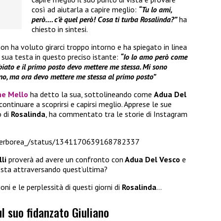
così ad aiutarla a capire meglio:
“Tu lo ami,
però…. c’è quel però! Cosa ti turba Rosalinda?”
ha
chiesto in sintesi.
on ha voluto girarci troppo intorno e ha spiegato in linea
sua testa in questo preciso istante:
“Io lo amo però come
iato e il primo posto devo mettere me stessa. Mi sono
no, ma ora devo mettere me stessa al primo posto”
e Mello
ha detto la sua, sottolineando come
Adua Del
ntinuare a scoprirsi e capirsi meglio. Apprese le sue
o di
Rosalinda
, ha commentato tra le storie di Instagram
Iperborea_/status/1341170639168782337
lli
proverà ad avere un confronto con
Adua Del Vesco
e
e sta attraversando quest’ultima?
ni e le perplessità di questi giorni di
Rosalinda
…
ul suo fidanzato Giuliano