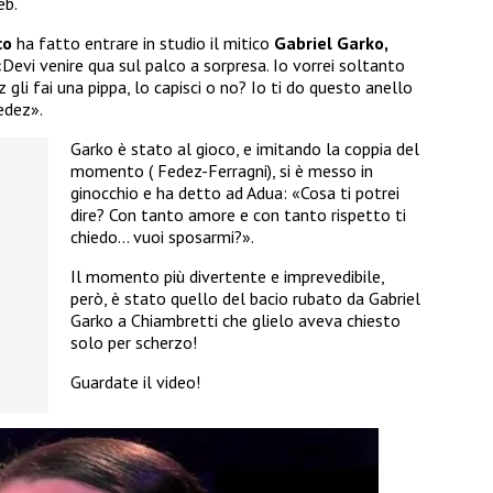
eb.
co
ha fatto entrare in studio il mitico
Gabriel Garko,
«
Devi venire qua sul palco a sorpresa. Io vorrei soltanto
 gli fai una pippa, lo capisci o no? Io ti do questo anello
edez».
Garko è stato al gioco, e imitando la coppia del
momento ( Fedez-Ferragni), si è messo in
ginocchio e ha detto ad Adua: «
Cosa ti potrei
dire? Con tanto amore e con tanto rispetto ti
chiedo… vuoi sposarmi?».
Il momento più divertente e imprevedibile,
però,
è stato quello del bacio rubato da Gabriel
Garko a
Chiambretti che glielo aveva chiesto
solo per scherzo
!
Guardate il video!