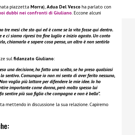
inata piazzetta
Morra
),
Adua Del Vesco
ha parlato con
oi dubbi nei confronti di
Giuliano
. Eccone alcuni
 tre mesi che sto qui ed è come se la vita fosse qui dentro.
e ci siamo ripresi tra fine luglio e inizio agosto. Un conto
irlo, chiamarlo e sapere cosa pensa, un altro è non sentirlo
nze sul
fidanzato Giuliano
:
so una decisione, ho fatto una scelta, se ho preso qualsiasi
é lo sentivo. Comunque io non mi sento di aver ferito nessuno,
Non voglio più lottare per difendere le mie idee. Io ho
ntire importante come donna, però molto spesso lui
fa sentire più sua figlia che compagna e non è bello”.
ta mettendo in discussione la sua relazione. Capiremo
che: