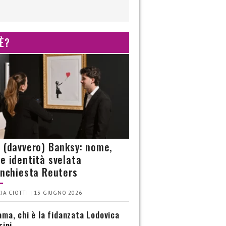
 È?
è (davvero) Banksy: nome,
 e identità svelata
’inchiesta Reuters
IA CIOTTI | 13 GIUGNO 2026
ma, chi è la fidanzata Lodovica
rini