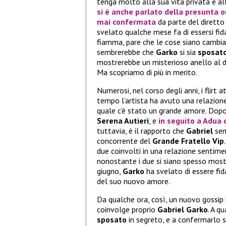
tenga molto alla sua vita privata e a
si è anche parlato della presunta o
mai confermata
da parte del diretto 
svelato qualche mese fa di essersi fi
fiamma, pare che le cose siano cambi
sembrerebbe che
Garko
si sia
sposat
mostrerebbe un misterioso anello al d
Ma scopriamo di più in merito.
Numerosi, nel corso degli anni, i flirt a
tempo l’artista ha avuto una relazione
quale c’è stato un grande amore. Dopo l
Serena Autieri
, e
in seguito a
Adua 
tuttavia, è il rapporto che
Gabriel
sem
concorrente del
Grande Fratello Vip
due coinvolti in una relazione sentim
nonostante i due si siano spesso mostra
giugno,
Garko
ha svelato di essere fid
del suo nuovo amore.
Da qualche ora, così, un nuovo gossip 
coinvolge proprio
Gabriel Garko
. A q
sposato
in segreto, e a confermarlo 