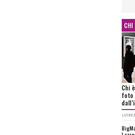
CHI
Chi 
foto
dall
LUCREZ
BigMa
Lazze