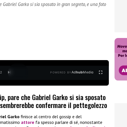
 Gabriel Garko si sia sposato in gran segreto, e una foto
Ad
hub
Media
/
2
POWERED BY
p, pare che Gabriel Garko si sia sposato
o sembrerebbe confermare il pettegolezzo
iel Garko
finisce al centro del gossip e del
’amatissimo
attore
fa spesso parlare di sé, nonostante