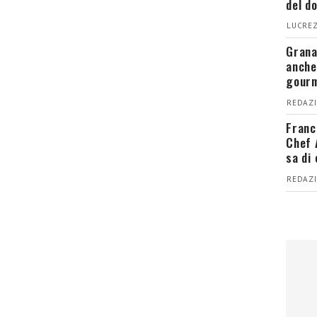
del d
LUCREZ
Grana
anche
gour
REDAZI
Franc
Chef 
sa di
REDAZI