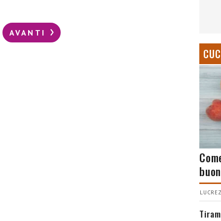
AVANTI
CUC
Come
buon
LUCREZ
Tiram