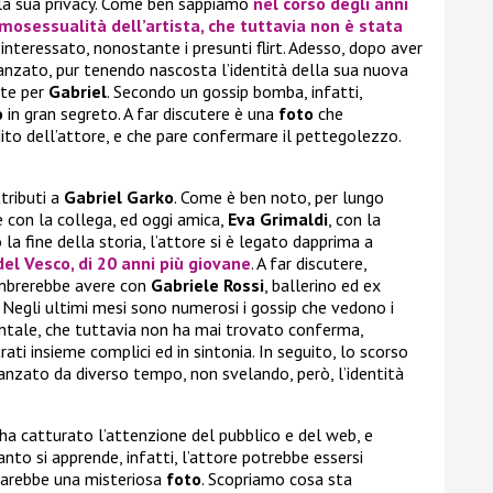
lla sua privacy. Come ben sappiamo
nel corso degli anni
mosessualità dell’artista, che tuttavia non è stata
interessato, nonostante i presunti flirt. Adesso, dopo aver
danzato, pur tenendo nascosta l’identità della sua nuova
ate per
Gabriel
. Secondo un gossip bomba, infatti,
o
in gran segreto. A far discutere è una
foto
che
ito dell’attore, e che pare confermare il pettegolezzo.
ttributi a
Gabriel Garko
. Come è ben noto, per lungo
 con la collega, ed oggi amica,
Eva Grimaldi
, con la
a fine della storia, l’attore si è legato dapprima a
del Vesco
, di 20 anni più giovane
. A far discutere,
brerebbe avere con
Gabriele Rossi
, ballerino ed ex
. Negli ultimi mesi sono numerosi i gossip che vedono i
entale, che tuttavia non ha mai trovato conferma,
ti insieme complici ed in sintonia. In seguito, lo scorso
anzato da diverso tempo, non svelando, però, l’identità
ha catturato l’attenzione del pubblico e del web, e
uanto si apprende, infatti, l’attore potrebbe essersi
sarebbe una misteriosa
foto
. Scopriamo cosa sta