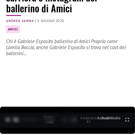
ballerino di Amici
ANDREA SANNA
|
5 GIUGNO 2020
AMICI
Chi è Gabriele Esposito ballerino di Amici Proprio come
Lorella Boccia, anche Gabriele Esposito si trova nel cast dei
ballerini…
0:12 /
Ad
hub
Media
POWERED
1
/
2
1:40
BY