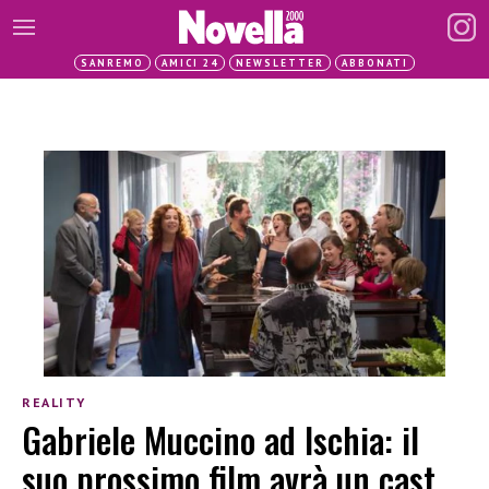
SANREMO
AMICI 24
NEWSLETTER
ABBONATI
REALITY
Gabriele Muccino ad Ischia: il
suo prossimo film avrà un cast