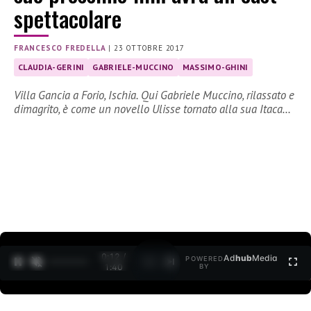
spettacolare
FRANCESCO FREDELLA
|
23 OTTOBRE 2017
CLAUDIA-GERINI
GABRIELE-MUCCINO
MASSIMO-GHINI
Villa Gancia a Forio, Ischia. Qui Gabriele Muccino, rilassato e
dimagrito, è come un novello Ulisse tornato alla sua Itaca…
0:12 /
Ad
hub
Media
POWERED
1
/
2
1:40
BY