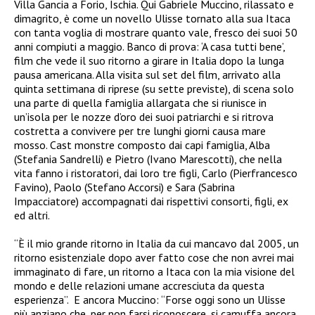
Villa Gancia a Forio, Ischia. Qui Gabriele Muccino, rilassato e
dimagrito, è come un novello Ulisse tornato alla sua Itaca
con tanta voglia di mostrare quanto vale, fresco dei suoi 50
anni compiuti a maggio. Banco di prova: ‘A casa tutti bene’,
film che vede il suo ritorno a girare in Italia dopo la lunga
pausa americana. Alla visita sul set del film, arrivato alla
quinta settimana di riprese (su sette previste), di scena solo
una parte di quella famiglia allargata che si riunisce in
un’isola per le nozze d’oro dei suoi patriarchi e si ritrova
costretta a convivere per tre lunghi giorni causa mare
mosso. Cast monstre composto dai capi famiglia, Alba
(Stefania Sandrelli) e Pietro (Ivano Marescotti), che nella
vita fanno i ristoratori, dai loro tre figli, Carlo (Pierfrancesco
Favino), Paolo (Stefano Accorsi) e Sara (Sabrina
Impacciatore) accompagnati dai rispettivi consorti, figli, ex
ed altri.
“È il mio grande ritorno in Italia da cui mancavo dal 2005, un
ritorno esistenziale dopo aver fatto cose che non avrei mai
immaginato di fare, un ritorno a Itaca con la mia visione del
mondo e delle relazioni umane accresciuta da questa
esperienza”. E ancora Muccino: “Forse oggi sono un Ulisse
più anziano che, per non farsi riconoscere, si camuffa ancora