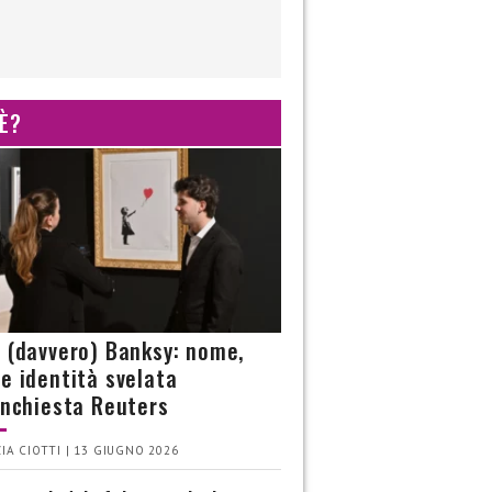
 È?
è (davvero) Banksy: nome,
 e identità svelata
’inchiesta Reuters
IA CIOTTI | 13 GIUGNO 2026