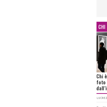
CHI
Chi 
foto
dall
LUCREZ