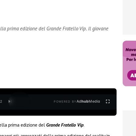
ella prima edizione del Grande Fratello Vip. Il giovane
Ad
hub
Media
/
2
POWERED BY
ella prima edizione del
Grande Fratello Vip
.
naggi più apprezzati della prima edizione del reality in