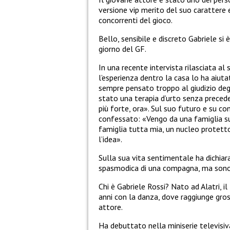
versione vip merito del suo carattere 
concorrenti del gioco.
Bello, sensibile e discreto Gabriele si
giorno del GF.
In una recente intervista rilasciata al
l’esperienza dentro la casa lo ha aiut
sempre pensato troppo al giudizio degli
stato una terapia d’urto senza preceden
più forte, ora».
Sul suo futuro e su com
confessato:
«
Vengo da una famiglia s
famiglia tutta mia, un nucleo protetto
l’idea».
Sulla sua vita sentimentale ha dichiar
spasmodica di una compagna, ma sono a
Chi è Gabriele Rossi? Nato ad Alatri, i
anni con la danza, dove raggiunge gross
attore.
Ha debuttato nella miniserie televisiv