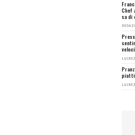
Franc
Chef 
sa di
REDAZI
Press
senti
veloci
LUCREZ
Pranz
piatt
LUCREZ