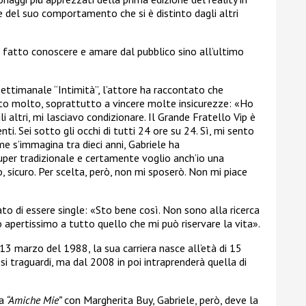
e del suo comportamento che si è distinto dagli altri
 è fatto conoscere e amare dal pubblico sino all’ultimo
 settimanale “Intimità”, l’attore ha raccontato che
ato molto, soprattutto a vincere molte insicurezze:
«
Ho
 altri, mi lasciavo condizionare. Il Grande Fratello Vip è
ti. Sei sotto gli occhi di tutti 24 ore su 24. Sì, mi sento
e s’immagina tra dieci anni, Gabriele ha
uper tradizionale e certamente voglio anch’io una
, sicuro. Per scelta, però, non mi sposerò. Non mi piace
ato di essere single:
«Sto bene così. Non sono alla ricerca
pertissimo a tutto quello che mi può riservare la vita».
l 13 marzo del 1988, la sua carriera nasce all’età di 15
i traguardi, ma dal 2008 in poi intraprenderà quella di
a
“Amiche Mie”
con Margherita Buy, Gabriele, però, deve la