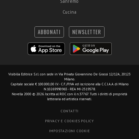
Sanremo
Cucina
ABBONATI
NEWSLETTER
Visibilia Editrice S.r.l.
con sede in Via Privata Giovannino De Grassi 12/12A, 20123
Milano.
Capitale sociale € 100.000,00 I.V. - C.F./P.IVA ed iscrizione alla C.C.I.A.A. di Milano
N.10269990965 - REA MI-2519578.
Novella 2000 © 2026. Iscritta al ROC con il n.37767. Tutti i diritti di proprietà
letteraria ed artistica riservati.
CONTATTI
PRIVACY E COOKIES POLICY
IMPOSTAZIONI COOKIE