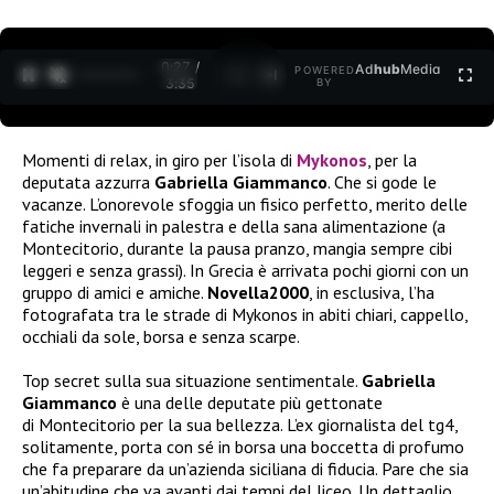
0:27 /
Ad
hub
Media
POWERED
1
/
2
3:35
BY
Momenti di relax, in giro per l’isola di
Mykonos
, per la
deputata azzurra
Gabriella Giammanco
. Che si gode le
vacanze. L’onorevole sfoggia un fisico perfetto, merito delle
fatiche invernali in palestra e della sana alimentazione (a
Montecitorio, durante la pausa pranzo, mangia sempre cibi
leggeri e senza grassi). In Grecia è arrivata pochi giorni con un
gruppo di amici e amiche.
Novella2000
, in esclusiva, l’ha
fotografata tra le strade di Mykonos in abiti chiari, cappello,
occhiali da sole, borsa e senza scarpe.
Top secret sulla sua situazione sentimentale.
Gabriella
Giammanco
è una delle deputate più gettonate
di Montecitorio per la sua bellezza. L’ex giornalista del tg4,
solitamente, porta con sé in borsa una boccetta di profumo
che fa preparare da un’azienda siciliana di fiducia. Pare che sia
un’abitudine che va avanti dai tempi del liceo. Un dettaglio