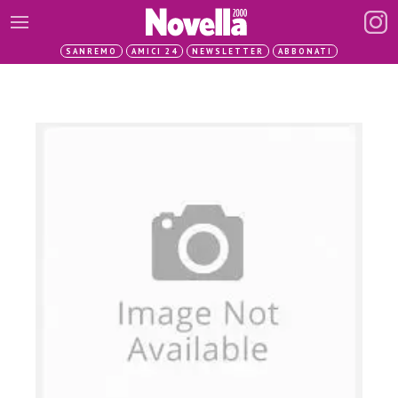
SANREMO
AMICI 24
NEWSLETTER
ABBONATI