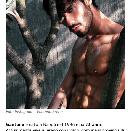
Foto Instagram – Gaetano Arena
Gaetano
è nato a Napoli nel 1996 e ha
23 anni
.
Attualmente vive a Jerago con Orago, comune in provincia di