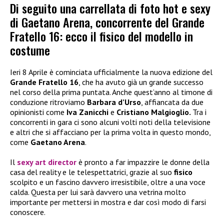
Di seguito una carrellata di foto hot e sexy
di Gaetano Arena, concorrente del Grande
Fratello 16: ecco il fisico del modello in
costume
Ieri 8 Aprile è cominciata ufficialmente la nuova edizione del
Grande Fratello 16
, che ha avuto già un grande successo
nel corso della prima puntata. Anche quest’anno al timone di
conduzione ritroviamo
Barbara d’Urso
, affiancata da due
opinionisti come
Iva Zanicchi
e
Cristiano Malgioglio.
Tra i
concorrenti in gara ci sono alcuni volti noti della televisione
e altri che si affacciano per la prima volta in questo mondo,
come
Gaetano Arena
.
Il
sexy
art director
è pronto a far impazzire le donne della
casa del reality e le telespettatrici, grazie al suo
fisico
scolpito e un fascino davvero irresistibile, oltre a una voce
calda. Questa per lui sarà davvero una vetrina molto
importante per mettersi in mostra e dar così modo di farsi
conoscere.