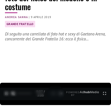
costume
ANDREA SANNA
|
9 APRILE 2019
GRANDE FRATELLO
Di seguito una carrellata di foto hot e sexy di Gaetano Arena,
concorrente del Grande Fratello 16: ecco il fisico…
0:28 /
Ad
hub
Media
POWERED
1
/
2
3:35
BY