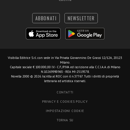
ABBONATI
NEWSLETTER
Visibilia Editrice S.r.l.
con sede in Via Privata Giovannino De Grassi 12/12A, 20123
Milano.
Capitale sociale € 100.000,00 I.V. - C.F./P.IVA ed iscrizione alla C.C.I.A.A. di Milano
N.10269990965 - REA MI-2519578.
Novella 2000 © 2026. Iscritta al ROC con il n.37767. Tutti i diritti di proprietà
letteraria ed artistica riservati.
CONTATTI
PRIVACY E COOKIES POLICY
IMPOSTAZIONI COOKIE
TORNA SU