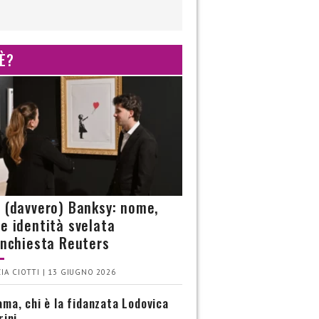
 È?
è (davvero) Banksy: nome,
 e identità svelata
’inchiesta Reuters
IA CIOTTI | 13 GIUGNO 2026
ma, chi è la fidanzata Lodovica
rini