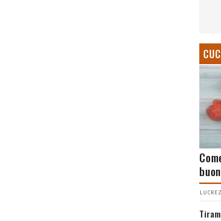
CUC
Come
buon
LUCREZ
Tiram