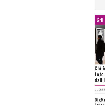
CHI
Chi 
foto
dall
LUCREZ
BigMa
Lazze