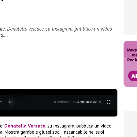
le. Donatella Versace, su Instagram, pubblica un video
ra.…
Ad
hub
Media
/
2
POWERED BY
le.
Donatella Versace
, su Instagram, pubblica un video
. Mostra gambe e glutei sodi. Instancabile nei suoi