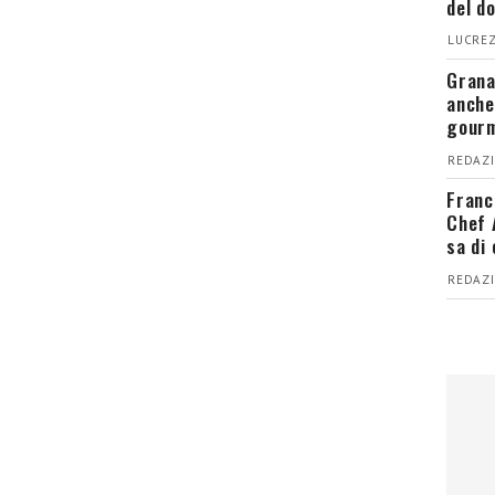
del d
LUCREZ
Grana
anche
gour
REDAZI
Franc
Chef 
sa di
REDAZI