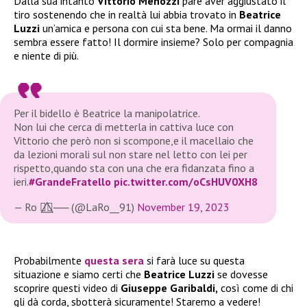
Dalla sua intanto
Vittorio Menozzi
pare aver aggiustato il
tiro sostenendo che in realtà lui abbia trovato in
Beatrice
Luzzi
un’amica e persona con cui sta bene. Ma ormai il danno
sembra essere fatto! Il dormire insieme? Solo per compagnia
e niente di più.
Per il bidello è Beatrice la manipolatrice.
Non lui che cerca di metterla in cattiva luce con
Vittorio che però non si scompone,e il macellaio che
da lezioni morali sul non stare nel letto con lei per
rispetto,quando sta con una che era fidanzata fino a
ieri.
#GrandeFratello
pic.twitter.com/oCsHUV0XH8
— Ro 🏳️‍🌈⃤── (@LaRo__91)
November 19, 2023
Probabilmente
questa sera
si farà luce su questa
situazione e siamo certi che
Beatrice Luzzi
se dovesse
scoprire questi video di
Giuseppe Garibaldi,
così come di chi
gli dà corda, sbotterà sicuramente! Staremo a vedere!