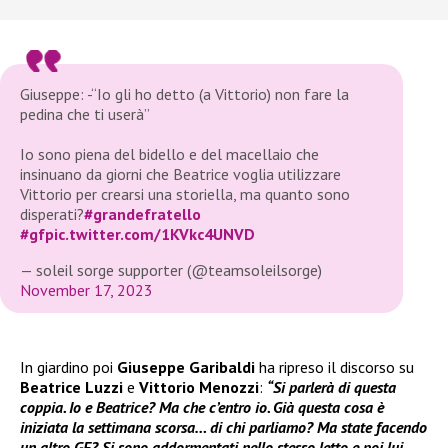
Giuseppe: -“Io gli ho detto (a Vittorio) non fare la
pedina che ti userà”
Io sono piena del bidello e del macellaio che
insinuano da giorni che Beatrice voglia utilizzare
Vittorio per crearsi una storiella, ma quanto sono
disperati?
#grandefratello
#gf
pic.twitter.com/1KVkc4UNVD
— soleil sorge supporter (@teamsoleilsorge)
November 17, 2023
In giardino poi
Giuseppe Garibaldi
ha ripreso il discorso su
Beatrice Luzzi
e
Vittorio Menozzi
:
“Si parlerà di questa
coppia. Io e Beatrice? Ma che c’entro io. Già questa cosa è
iniziata la settimana scorsa… di chi parliamo? Ma state facendo
un altro GF? Si sono addormentati nello stesso letto e poi lui,