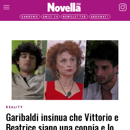
SANREMO
AMICI 24
NEWSLETTER
ABBONATI
REALITY
Garibaldi insinua che Vittorio e
Beatrice siano una coppia e lo