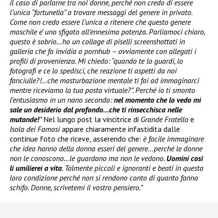
il caso di parlarne tra noi donne, perché non credo di essere
l’unica “fortunella” a trovare messaggi del genere in privato.
Come non credo essere l’unica a ritenere che questo genere
maschile e’ uno sfigato all’ennesima potenza. Parliamoci chiaro,
questo è sobrio…ho un collage di piselli screenshottati in
galleria che fa invidia a pornhub – ovviamente con allegati i
profili di provenienza. Mi chiedo: “quando te lo guardi, lo
fotografi e ce lo spedisci, che reazione ti aspetti da noi
fanciulle?!…che masturbazione mentale ti fai ad immaginarci
mentre riceviamo la tua posta virtuale?”. Perché io ti smonto
l’entusiasmo in un nano secondo:
nel momento che lo vedo mi
sale un desiderio dal profondo…che ti rinsecchisca nelle
mutande!
”
Nel lungo post la vincitrice di
Grande Fratello
e
Isola dei Famosi
appare chiaramente infastidita dalle
continue foto che riceve, asserendo che:
è facile immaginare
che idea hanno della donna esseri del genere…perché le donne
non le conoscono…le guardano ma non le vedono.
Uomini così
li umilierei a vita
. Talmente piccoli e ignoranti e beati in questa
loro condizione perché non si rendono conto di quanto fanno
schifo. Donne, scrivetemi il vostro pensiero.”