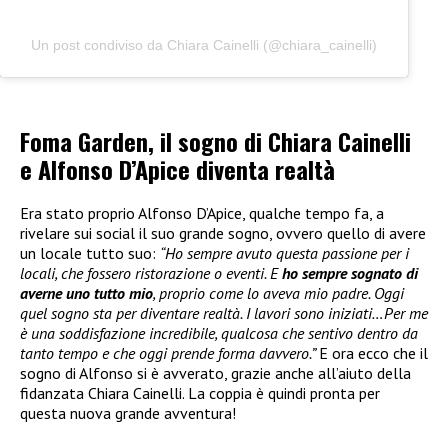
Un post condiviso da Chiara Cainelli (@chiara_cainelli)
Foma Garden, il sogno di Chiara Cainelli
e Alfonso D’Apice diventa realtà
Era stato proprio Alfonso D’Apice, qualche tempo fa, a
rivelare sui social il suo grande sogno, ovvero quello di avere
un locale tutto suo:
“Ho sempre avuto questa passione per i
locali, che fossero ristorazione o eventi. E
ho sempre sognato di
averne uno tutto mio
, proprio come lo aveva mio padre. Oggi
quel sogno sta per diventare realtà. I lavori sono iniziati…Per me
è una soddisfazione incredibile, qualcosa che sentivo dentro da
tanto tempo e che oggi prende forma davvero.”
E ora ecco che il
sogno di Alfonso si è avverato, grazie anche all’aiuto della
fidanzata Chiara Cainelli. La coppia è quindi pronta per
questa nuova grande avventura!