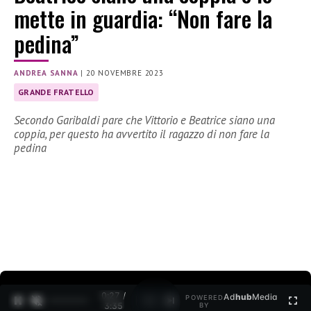
mette in guardia: “Non fare la
pedina”
ANDREA SANNA
|
20 NOVEMBRE 2023
GRANDE FRATELLO
Secondo Garibaldi pare che Vittorio e Beatrice siano una
coppia, per questo ha avvertito il ragazzo di non fare la
pedina
0:28 /
Ad
hub
Media
POWERED
1
/
2
3:35
BY