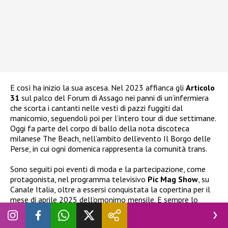
E così ha inizio la sua ascesa. Nel 2023 affianca gli
Articolo
31
sul palco del Forum di Assago nei panni di un’infermiera
che scorta i cantanti nelle vesti di pazzi fuggiti dal
manicomio, seguendoli poi per l’intero tour di due settimane.
Oggi fa parte del corpo di ballo della nota discoteca
milanese The Beach, nell’ambito dell’evento Il Borgo delle
Perse, in cui ogni domenica rappresenta la comunità trans.
Sono seguiti poi eventi di moda e la partecipazione, come
protagonista, nel programma televisivo
Pic Mag Show
, su
Canale Italia, oltre a essersi conquistata la copertina per il
mese di aprile 2025 dell’omonimo mensile. E sempre lo
scorso anno ha recitato come protagonista nel
cortometraggio Samba e Bossa Nova
insieme ad alcuni