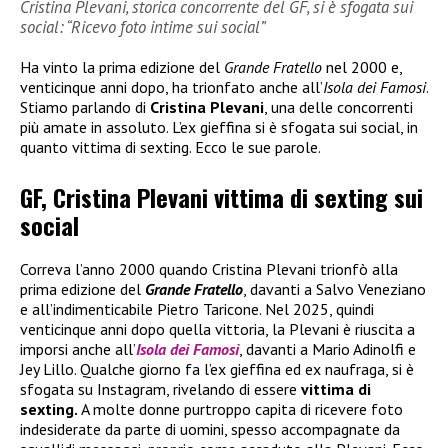
Cristina Plevani, storica concorrente del GF, si è sfogata sui
social: “Ricevo foto intime sui social”
Ha vinto la prima edizione del
Grande Fratello
nel 2000 e,
venticinque anni dopo, ha trionfato anche all’
Isola dei Famosi
.
Stiamo parlando di
Cristina Plevani
, una delle concorrenti
più amate in assoluto. L’ex gieffina si è sfogata sui social, in
quanto vittima di sexting. Ecco le sue parole.
GF, Cristina Plevani vittima di sexting sui
social
Correva l’anno 2000 quando Cristina Plevani trionfò alla
prima edizione del
Grande Fratello
, davanti a Salvo Veneziano
e all’indimenticabile Pietro Taricone. Nel 2025, quindi
venticinque anni dopo quella vittoria, la Plevani è riuscita a
imporsi anche all’
Isola dei Famosi
, davanti a Mario Adinolfi e
Jey Lillo. Qualche giorno fa l’ex gieffina ed ex naufraga, si è
sfogata su Instagram, rivelando di essere
vittima di
sexting.
A molte donne purtroppo capita di ricevere foto
indesiderate da parte di uomini, spesso accompagnate da