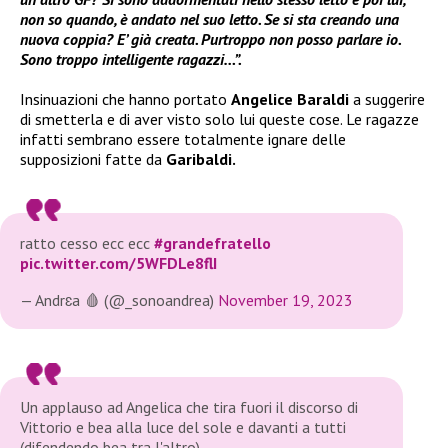
non so quando, è andato nel suo letto. Se si sta creando una
nuova coppia? E’ già creata. Purtroppo non posso parlare io.
Sono troppo intelligente ragazzi…”.
Insinuazioni che hanno portato
Angelice Baraldi
a suggerire
di smetterla e di aver visto solo lui queste cose. Le ragazze
infatti sembrano essere totalmente ignare delle
supposizioni fatte da
Garibaldi.
ratto cesso ecc ecc
#grandefratello
pic.twitter.com/5WFDLe8flI
— Andrɛa 🩸 (@_sonoandrea)
November 19, 2023
Un applauso ad Angelica che tira fuori il discorso di
Vittorio e bea alla luce del sole e davanti a tutti
(difendendo bea tra l'altro).