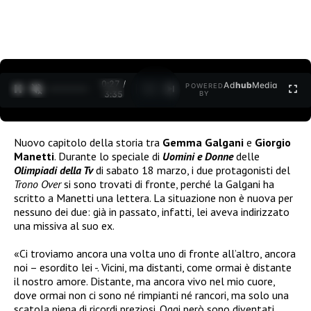
0:28 /
Ad
hub
Media
POWERED
1
/
2
3:35
BY
Nuovo capitolo della storia tra
Gemma Galgani
e
Giorgio
Manetti
. Durante lo speciale di
Uomini e Donne
delle
Olimpiadi della Tv
di sabato 18 marzo, i due protagonisti del
Trono Over
si sono trovati di fronte, perché la Galgani ha
scritto a Manetti una lettera. La situazione non è nuova per
nessuno dei due: già in passato, infatti, lei aveva indirizzato
una missiva al suo ex.
«Ci troviamo ancora una volta uno di fronte all’altro, ancora
noi – esordito lei -. Vicini, ma distanti, come ormai è distante
il nostro amore. Distante, ma ancora vivo nel mio cuore,
dove ormai non ci sono né rimpianti né rancori, ma solo una
scatola piena di ricordi preziosi. Oggi però sono diventati