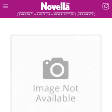
SANREMO
AMICI 24
NEWSLETTER
ABBONATI