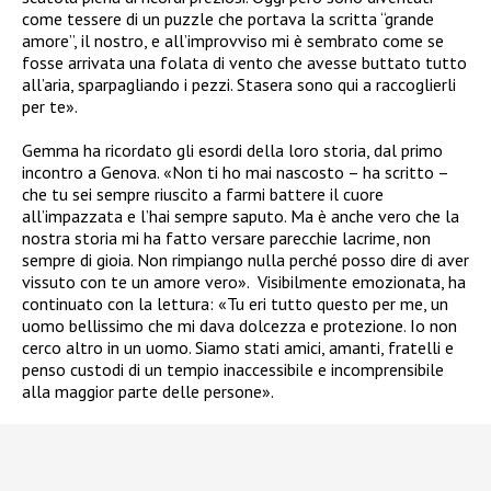
come tessere di un puzzle che portava la scritta “grande
amore”, il nostro, e all’improvviso mi è sembrato come se
fosse arrivata una folata di vento che avesse buttato tutto
all’aria, sparpagliando i pezzi. Stasera sono qui a raccoglierli
per te».
Gemma ha ricordato gli esordi della loro storia, dal primo
incontro a Genova. «Non ti ho mai nascosto – ha scritto –
che tu sei sempre riuscito a farmi battere il cuore
all’impazzata e l’hai sempre saputo. Ma è anche vero che la
nostra storia mi ha fatto versare parecchie lacrime, non
sempre di gioia. Non rimpiango nulla perché posso dire di aver
vissuto con te un amore vero». Visibilmente emozionata, ha
continuato con la lettura: «Tu eri tutto questo per me, un
uomo bellissimo che mi dava dolcezza e protezione. Io non
cerco altro in un uomo. Siamo stati amici, amanti, fratelli e
penso custodi di un tempio inaccessibile e incomprensibile
alla maggior parte delle persone».