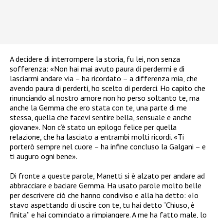
A decidere di interrompere la storia, fu lei, non senza
sofferenza: «Non hai mai avuto paura di perdermi e di
lasciarmi andare via – ha ricordato – a differenza mia, che
avendo paura di perderti, ho scelto di perderci. Ho capito che
rinunciando al nostro amore non ho perso soltanto te, ma
anche la Gemma che ero stata con te, una parte di me
stessa, quella che facevi sentire bella, sensuale e anche
giovane». Non c’è stato un epilogo felice per quella
relazione, che ha lasciato a entrambi molti ricordi. «Ti
porterò sempre nel cuore – ha infine concluso la Galgani – e
ti auguro ogni bene».
Di fronte a queste parole, Manetti si è alzato per andare ad
abbracciare e baciare Gemma. Ha usato parole molto belle
per descrivere ciò che hanno condiviso e alla ha detto: «Io
stavo aspettando di uscire con te, tu hai detto “Chiuso, è
finita” e hai cominciato a rimpiangere. A me ha fatto male, lo