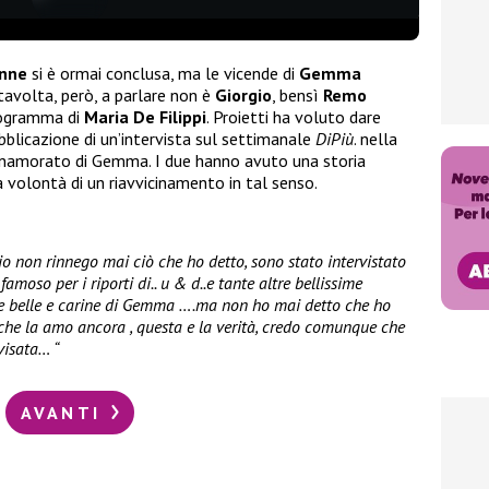
onne
si è ormai conclusa, ma le vicende di
Gemma
avolta, però, a parlare non è
Giorgio
, bensì
Remo
programma di
Maria De Filippi
. Proietti ha voluto dare
bblicazione di un’intervista sul settimanale
DiPiù
. nella
nnamorato di Gemma. I due hanno avuto una storia
 volontà di un riavvicinamento in tal senso.
 io non rinnego mai ciò che ho detto, sono stato intervistato
moso per i riporti di.. u & d..e tante altre bellissime
se belle e carine di Gemma ….ma non ho mai detto che ho
che la amo ancora , questa e la verità, credo comunque che
visata… “
AVANTI