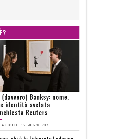
 È?
è (davvero) Banksy: nome,
 e identità svelata
’inchiesta Reuters
IA CIOTTI | 13 GIUGNO 2026
ma, chi è la fidanzata Lodovica