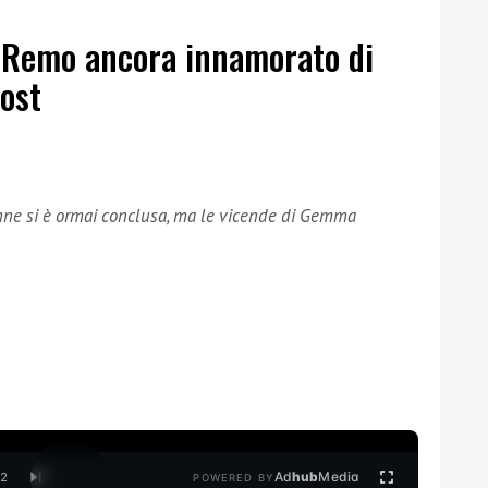
 Remo ancora innamorato di
post
onne si è ormai conclusa, ma le vicende di Gemma
Ad
hub
Media
/
2
POWERED BY