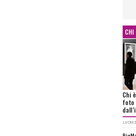
CHI
Chi 
foto
dall
LUCREZ
BigMa