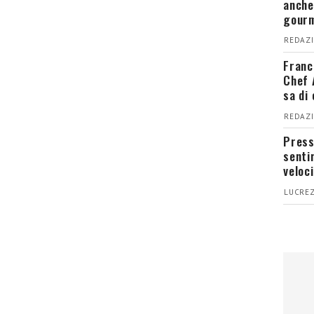
anche
gour
REDAZI
Franc
Chef 
sa di
REDAZI
Press
senti
veloci
LUCREZ