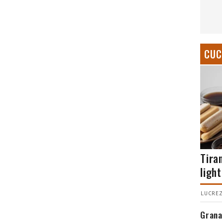
CUC
Tira
light
LUCREZ
Grana