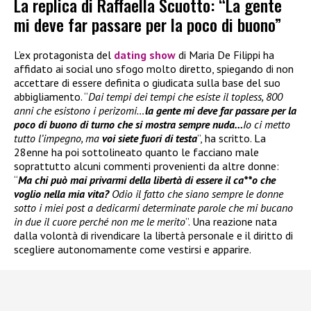
La replica di Raffaella Scuotto: “La gente
mi deve far passare per la poco di buono”
L’ex protagonista del
dating show
di Maria De Filippi ha
affidato ai social uno sfogo molto diretto, spiegando di non
accettare di essere definita o giudicata sulla base del suo
abbigliamento. “
Dai tempi dei tempi che esiste il topless, 800
anni che esistono i perizomi…
la gente mi deve far passare per la
poco di buono di turno che si mostra sempre nuda…
Io ci metto
tutto l’impegno, ma
voi siete fuori di testa
”, ha scritto. La
28enne ha poi sottolineato quanto le facciano male
soprattutto alcuni commenti provenienti da altre donne:
“
Ma chi può mai privarmi della libertà di essere il ca**o che
voglio nella mia vita?
Odio il fatto che siano sempre le donne
sotto i miei post a dedicarmi determinate parole che mi bucano
in due il cuore perché non me le merito
”. Una reazione nata
dalla volontà di rivendicare la libertà personale e il diritto di
scegliere autonomamente come vestirsi e apparire.