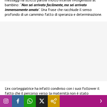
bambino: “
Non sei arrivato facilmente, ma sei arrivato
immensamente amato
”. Una frase che racchiude il senso
profondo di un cammino fatto di speranza e determinazione.
L’ex corteggiatrice ha infatti condiviso con i suoi follower il
fatto che il percorso verso la maternità non è stato
immediato. Ha spiegato come, a volte, il desiderio di
diventare genitori si intrecci con momenti di attesa e