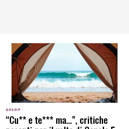
GOSSIP
“Cu** e te*** ma…”, critiche