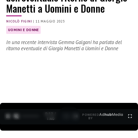
Manetti a Uomini e Donne
NICOLÒ FIGINI
|
11 MAGGIO 2023
UOMINI E DONNE
In una recente intervista Gemma Galgani ha parlato del
ritorno eventuale di Giorgio Manetti a Uomini e Donne
0:13 /
Ad
hub
Media
POWERED
1
/
2
1:40
BY