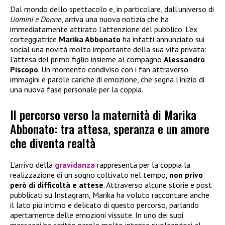
Dal mondo dello spettacolo e, in particolare, dall’universo di
Uomini e Donne
, arriva una nuova notizia che ha
immediatamente attirato l’attenzione del pubblico. L’ex
corteggiatrice
Marika Abbonato
ha infatti annunciato sui
social una novità molto importante della sua vita privata:
l’attesa del primo figlio insieme al compagno
Alessandro
Piscopo
. Un momento condiviso con i fan attraverso
immagini e parole cariche di emozione, che segna l’inizio di
una nuova fase personale per la coppia.
Il percorso verso la maternità di Marika
Abbonato: tra attesa, speranza e un amore
che diventa realtà
L’arrivo della
gravidanza
rappresenta per la coppia la
realizzazione di un sogno coltivato nel tempo,
non privo
però di difficoltà e attese
. Attraverso alcune storie e post
pubblicati su Instagram, Marika ha voluto raccontare anche
il lato più intimo e delicato di questo percorso, parlando
apertamente delle emozioni vissute. In uno dei suoi
messaggi ha scritto parole molto intense rivolgendosi al