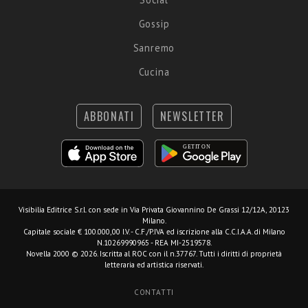
Gossip
Sanremo
Cucina
ABBONATI
NEWSLETTER
Visibilia Editrice S.r.l.
con sede in Via Privata Giovannino De Grassi 12/12A, 20123
Milano.
Capitale sociale € 100.000,00 I.V. - C.F./P.IVA ed iscrizione alla C.C.I.A.A. di Milano
N.10269990965 - REA MI-2519578.
Novella 2000 © 2026. Iscritta al ROC con il n.37767. Tutti i diritti di proprietà
letteraria ed artistica riservati.
CONTATTI