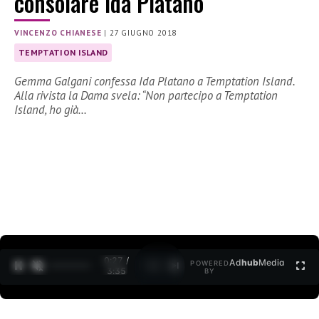
consolare Ida Platano
VINCENZO CHIANESE
|
27 GIUGNO 2018
TEMPTATION ISLAND
Gemma Galgani confessa Ida Platano a Temptation Island.
Alla rivista la Dama svela: “Non partecipo a Temptation
Island, ho già…
0:27 /
Ad
hub
Media
POWERED
1
/
2
3:35
BY