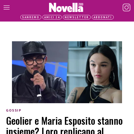
SANREMO
AMICI 24
NEWSLETTER
ABBONATI
GOSSIP
Geolier e Maria Esposito stanno
insieme? Loro replicano al