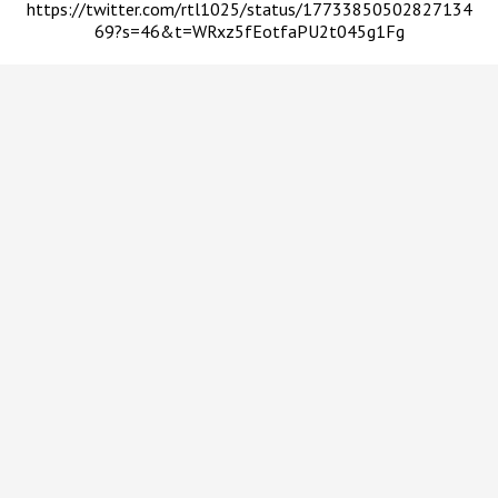
https://twitter.com/rtl1025/status/17733850502827134
69?s=46&t=WRxz5fEotfaPU2t045g1Fg