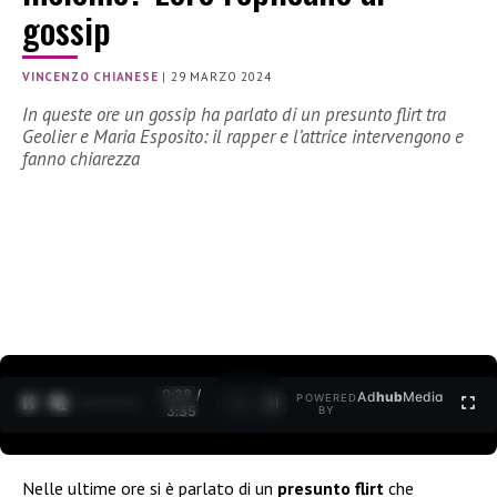
gossip
VINCENZO CHIANESE
|
29 MARZO 2024
In queste ore un gossip ha parlato di un presunto flirt tra
Geolier e Maria Esposito: il rapper e l’attrice intervengono e
fanno chiarezza
0:30 /
Ad
hub
Media
POWERED
1
/
2
3:35
BY
Nelle ultime ore si è parlato di un
presunto flirt
che