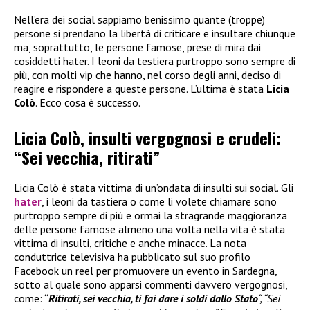
Nell’era dei social sappiamo benissimo quante (troppe)
persone si prendano la libertà di criticare e insultare chiunque
ma, soprattutto, le persone famose, prese di mira dai
cosiddetti hater. I leoni da testiera purtroppo sono sempre di
più, con molti vip che hanno, nel corso degli anni, deciso di
reagire e rispondere a queste persone. L’ultima è stata
Licia
Colò
. Ecco cosa è successo.
Licia Colò, insulti vergognosi e crudeli:
“Sei vecchia, ritirati”
Licia Colò è stata vittima di un’ondata di insulti sui social. Gli
hater
, i leoni da tastiera o come li volete chiamare sono
purtroppo sempre di più e ormai la stragrande maggioranza
delle persone famose almeno una volta nella vita è stata
vittima di insulti, critiche e anche minacce. La nota
conduttrice televisiva ha pubblicato sul suo profilo
Facebook un reel per promuovere un evento in Sardegna,
sotto al quale sono apparsi commenti davvero vergognosi,
come: “
Ritirati, sei vecchia, ti fai dare i soldi dallo Stato
“, “Sei