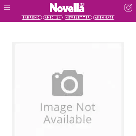
SANREMO
AMICI 24
NEWSLETTER
ABBONATI