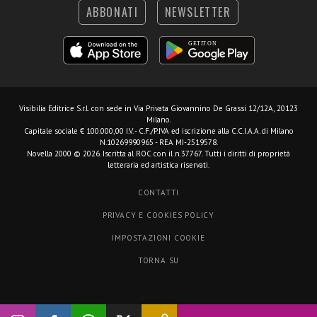
ABBONATI
NEWSLETTER
Visibilia Editrice S.r.l.
con sede in Via Privata Giovannino De Grassi 12/12A, 20123
Milano.
Capitale sociale € 100.000,00 I.V. - C.F./P.IVA ed iscrizione alla C.C.I.A.A. di Milano
N.10269990965 - REA MI-2519578.
Novella 2000 © 2026. Iscritta al ROC con il n.37767. Tutti i diritti di proprietà
letteraria ed artistica riservati.
CONTATTI
PRIVACY E COOKIES POLICY
IMPOSTAZIONI COOKIE
TORNA SU