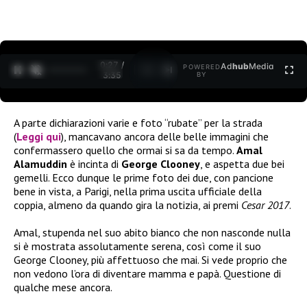
0:28 /
Ad
hub
Media
POWERED
1
/
2
3:35
BY
A parte dichiarazioni varie e foto “rubate” per la strada
(
Leggi qui
), mancavano ancora delle belle immagini che
confermassero quello che ormai si sa da tempo.
Amal
Alamuddin
è incinta di
George Clooney
, e aspetta due bei
gemelli. Ecco dunque le prime foto dei due, con pancione
bene in vista, a Parigi, nella prima uscita ufficiale della
coppia, almeno da quando gira la notizia, ai premi
Cesar 2017
.
Amal, stupenda nel suo abito bianco che non nasconde nulla
si è mostrata assolutamente serena, così come il suo
George Clooney, più affettuoso che mai. Si vede proprio che
non vedono l’ora di diventare mamma e papà. Questione di
qualche mese ancora.