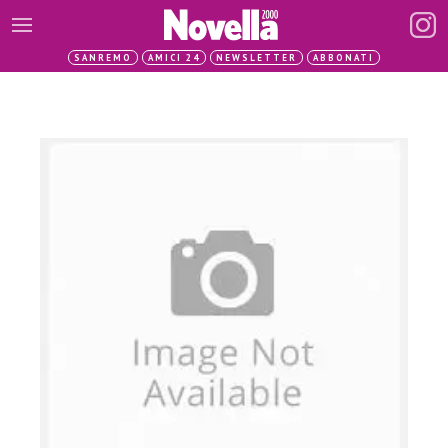
SANREMO
AMICI 24
NEWSLETTER
ABBONATI