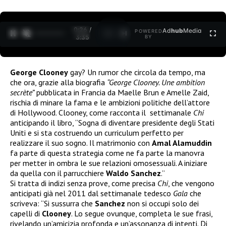
0:26 /
Ad
hub
Media
POWERED
1
/
2
3:35
BY
George Clooney
gay? Un rumor che circola da tempo, ma
che ora, grazie alla biografia
“George Clooney. Une ambition
secrète”
pubblicata in Francia da Maelle Brun e Amelle Zaid,
rischia di minare la fama e le ambizioni politiche dell’attore
di Hollywood. Clooney, come racconta il settimanale
Chi
anticipando il libro, “Sogna di diventare presidente degli Stati
Uniti e si sta costruendo un curriculum perfetto per
realizzare il suo sogno. Il matrimonio con
Amal Alamuddin
fa parte di questa strategia come ne fa parte la manovra
per metter in ombra le sue relazioni omosessuali. A iniziare
da quella con il parrucchiere
Waldo Sanchez
.”
Si tratta di indizi senza prove, come precisa
Chi
, che vengono
anticipati già nel 2011 dal settimanale tedesco
Gala
che
scriveva: “Si sussurra che
Sanchez
non si occupi solo dei
capelli di
Clooney
. Lo segue ovunque, completa le sue frasi,
rivelando un’amicizia profonda e un’assonanza di intenti. Di