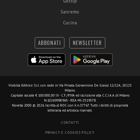
Gossip
Sanremo
Cucina
ABBONATI
NEWSLETTER
Visibilia Editrice S.r.l.
con sede in Via Privata Giovannino De Grassi 12/12A, 20123
Milano.
Capitale sociale € 100.000,00 I.V. - C.F./P.IVA ed iscrizione alla C.C.I.A.A. di Milano
N.10269990965 - REA MI-2519578.
Novella 2000 © 2026. Iscritta al ROC con il n.37767. Tutti i diritti di proprietà
letteraria ed artistica riservati.
CONTATTI
PRIVACY E COOKIES POLICY