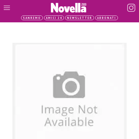
SANREMO
AMICI 24
NEWSLETTER
ABBONATI