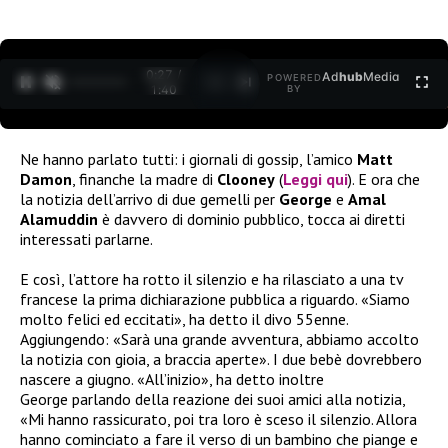
0:27 /
Ad
hub
Media
POWERED
1
/
2
1:40
BY
Ne hanno parlato tutti: i giornali di gossip, l’amico
Matt
Damon
, finanche la madre di
Clooney
(
Leggi qui
). E ora che
la notizia dell’arrivo di due gemelli per
George
e
Amal
Alamuddin
è davvero di dominio pubblico, tocca ai diretti
interessati parlarne.
E così, l’attore ha rotto il silenzio e ha rilasciato a una tv
francese la prima dichiarazione pubblica a riguardo. «Siamo
molto felici ed eccitati», ha detto il divo 55enne.
Aggiungendo: «Sarà una grande avventura, abbiamo accolto
la notizia con gioia, a braccia aperte». I due bebè dovrebbero
nascere a giugno. «All’inizio», ha detto inoltre
George parlando della reazione dei suoi amici alla notizia,
«Mi hanno rassicurato, poi tra loro è sceso il silenzio. Allora
hanno cominciato a fare il verso di un bambino che piange e