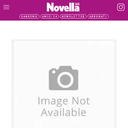
SANREMO
AMICI 24
NEWSLETTER
ABBONATI