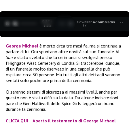
0:27 /
Ad
hub
Media
POWERED
1
/
2
1:40
BY
George Michael
è morto circa tre mesi fa, ma si continua a
parlare di lui. Ora spuntano altre novità sul suo funerale. Al
Sun
è stato svelato che la cerimonia si svolgerà presso
l’Highgate West Cemetery di Londra. Si tratterebbe, dunque,
di un funerale molto riservato in una cappella che può
ospitare circa 30 persone. Ma tutti gli altri dettagli saranno
svelati solo poche ore prima della cerimonia.
Ci saranno sistemi di sicurezza ai massimi livelli, anche per
questo non è stata diffusa la data. Da alcune indiscrezioni
pare che Geri Halliwell delle Spice Girls leggerà un brano
durante la cerimonia.
CLICCA QUI – Aperto il testamento di George Michael