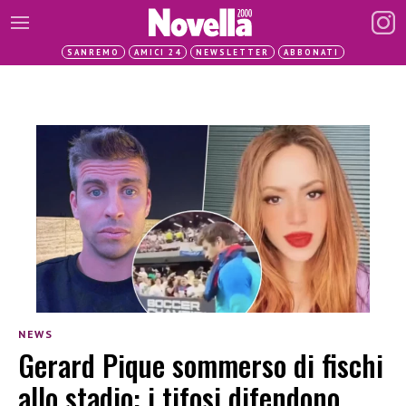
SANREMO
AMICI 24
NEWSLETTER
ABBONATI
NEWS
Gerard Pique sommerso di fischi
allo stadio: i tifosi difendono