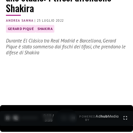
Shakira
ANDREA SANNA
|
25 LUGLIO 2022
GERARD PIQUÉ
SHAKIRA
Durante El Clásico tra Real Madrid e Barcellona, Gerard
Pique è stato sommerso dai fischi dei tifosi, che prendono le
difese di Shakira
0:19 /
Ad
hub
Media
POWERED
1
/
2
3:35
BY