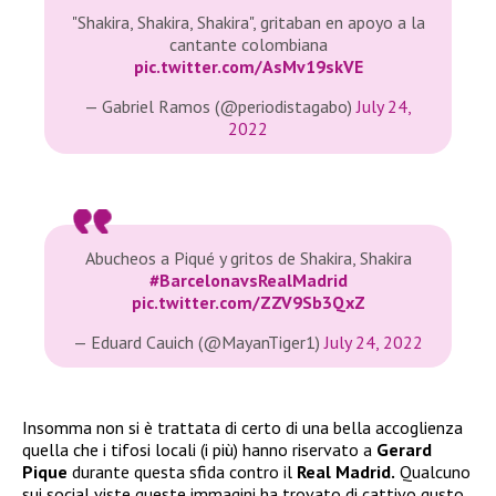
"Shakira, Shakira, Shakira", gritaban en apoyo a la
cantante colombiana
pic.twitter.com/AsMv19skVE
— Gabriel Ramos (@periodistagabo)
July 24,
2022
Abucheos a Piqué y gritos de Shakira, Shakira
#BarcelonavsRealMadrid
pic.twitter.com/ZZV9Sb3QxZ
— Eduard Cauich (@MayanTiger1)
July 24, 2022
Insomma non si è trattata di certo di una bella accoglienza
quella che i tifosi locali (i più) hanno riservato a
Gerard
Pique
durante questa sfida contro il
Real Madrid.
Qualcuno
sui social viste queste immagini ha trovato di cattivo gusto