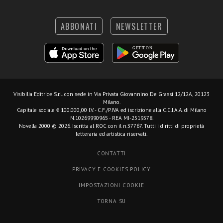
ABBONATI
NEWSLETTER
Visibilia Editrice S.r.l.
con sede in Via Privata Giovannino De Grassi 12/12A, 20123
Milano.
Capitale sociale € 100.000,00 I.V. - C.F./P.IVA ed iscrizione alla C.C.I.A.A. di Milano
N.10269990965 - REA MI-2519578.
Novella 2000 © 2026. Iscritta al ROC con il n.37767. Tutti i diritti di proprietà
letteraria ed artistica riservati.
CONTATTI
PRIVACY E COOKIES POLICY
IMPOSTAZIONI COOKIE
TORNA SU