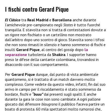
I fischi contro Gerard Pique
El Clásico
tra
Real Madrid
e
Barcellona
anche durante
l’amichevole pre-campionato negli
States
è tutto fuorché
tranquilla. E stavolta non si tratta di contestazioni dovute a
un rigore non fischiato o un cartellino non mostrato
dall’arbitro dopo uno scontro di gioco. Stavolta sono i tifosi
che non sono rimasti in silenzio e hanno sommerso di fischi e
insulti
Gerard Pique
, al centro del gossip dopo
la
separazione
turbolenta da
Shakira
. I supporter hanno
preso le difese della cantante colombiana, trovandosi in
disaccordo con il suo comportamento.
Per
Gerard Pique
dunque, dal punto di vista ambientale
quantomeno, si è trattato di un match davvero molto
complesso. Come vedete da questo video, infatti, fin dal suo
arrivo in campo per il riscaldamento è stato sommerso da
bordate, fischi e
“buuu”
dai presenti sugli spalti. E anche
durante la gara le cose non sono cambiate. A ogni pallone
giocato dal difensore
blaugrana
il pubblico faceva partire un
boato di protesta. 60 mila spettatori molto rumorosi che,