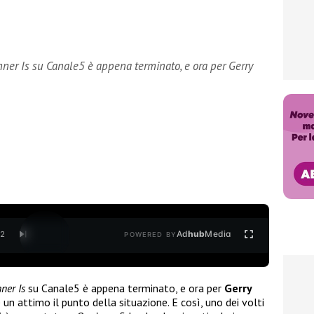
ner Is su Canale5 è appena terminato, e ora per Gerry
Ad
hub
Media
/
2
POWERED BY
ner Is
su Canale5 è appena terminato, e ora per
Gerry
un attimo il punto della situazione. E così, uno dei volti