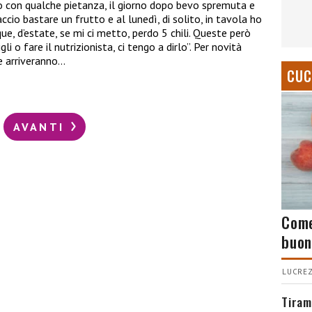
do con qualche pietanza, il giorno dopo bevo spremuta e
cio bastare un frutto e al lunedì, di solito, in tavola ho
e, d’estate, se mi ci metto, perdo 5 chili. Queste però
i o fare il nutrizionista, ci tengo a dirlo”. Per novità
Se arriveranno…
CUC
AVANTI
Come
buon
LUCREZ
Tiram