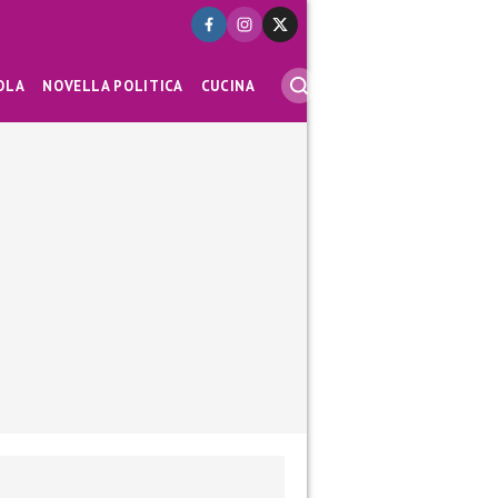
OLA
NOVELLA POLITICA
CUCINA