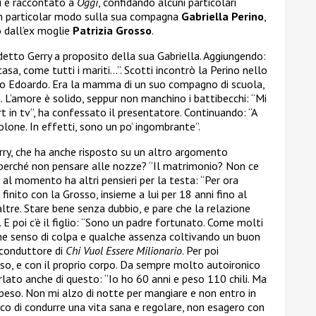
si è raccontato a
Oggi
, confidando alcuni particolari
 in particolar modo sulla sua compagna
Gabriella Perino
,
o dall’ex moglie
Patrizia Grosso
.
etto Gerry a proposito della sua Gabriella. Aggiungendo:
casa, come tutti i mariti…”. Scotti incontrò la Perino nello
glio Edoardo. Era la mamma di un suo compagno di scuola,
. L’amore è solido, seppur non manchino i battibecchi: “Mi
 in tv”, ha confessato il presentatore. Continuando: “A
lone. In effetti, sono un po’ ingombrante”.
Gerry, che ha anche risposto su un altro argomento
, perché non pensare alle nozze? “Il matrimonio? Non ce
al momento ha altri pensieri per la testa: “Per ora
inito con la Grosso, insieme a lui per 18 anni fino al
ltre. Stare bene senza dubbio, e pare che la relazione
 E poi c’è il figlio: “Sono un padre fortunato. Come molti
he senso di colpa e qualche assenza coltivando un buon
x conduttore di
Chi Vuol Essere Milionario
. Per poi
so, e con il proprio corpo. Da sempre molto autoironico
rlato anche di questo: “Io ho 60 anni e peso 110 chili. Ma
peso. Non mi alzo di notte per mangiare e non entro in
erco di condurre una vita sana e regolare, non esagero con