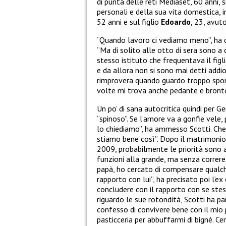
di punta delle reti Mediaset, 60 anni, 
personali e della sua vita domestica,
52 anni e sul figlio
Edoardo
, 23, avut
“Quando lavoro ci vediamo meno”, ha d
“Ma di solito alle otto di sera sono a 
stesso istituto che frequentava il fi
e da allora non si sono mai detti addio
rimprovera quando guardo troppo sport
volte mi trova anche pedante e bronto
Un po’ di sana autocritica quindi per 
“spinoso”. Se l’amore va a gonfie vele
lo chiediamo”, ha ammesso Scotti. Che 
stiamo bene così”. Dopo il matrimonio f
2009, probabilmente le priorità sono a
funzioni alla grande, ma senza correre.
papà, ho cercato di compensare qualc
rapporto con lui”, ha precisato poi l’e
concludere con il rapporto con se stes
riguardo le sue rotondità, Scotti ha pa
confesso di convivere bene con il mio 
pasticceria per abbuffarmi di bigné. C