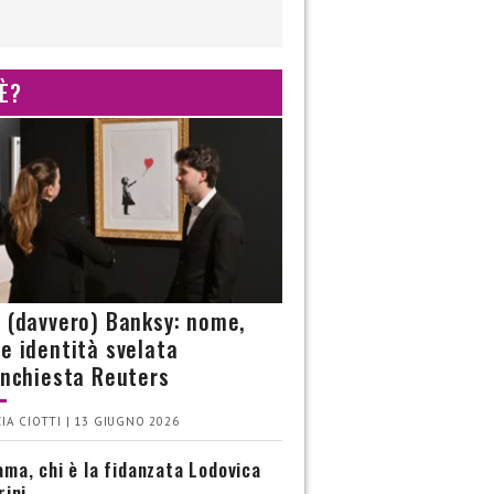
 È?
è (davvero) Banksy: nome,
 e identità svelata
’inchiesta Reuters
IA CIOTTI | 13 GIUGNO 2026
ma, chi è la fidanzata Lodovica
rini