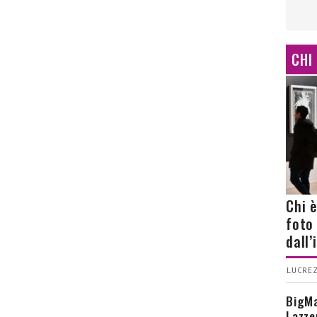
CHI
Chi 
foto
dall
LUCREZ
BigMa
Lazze