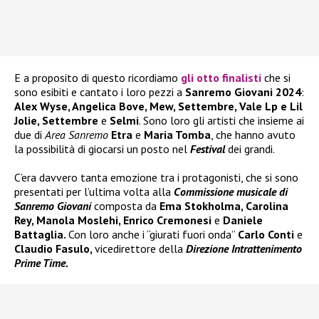
E a proposito di questo ricordiamo
gli otto finalisti
che si
sono esibiti e cantato i loro pezzi a
Sanremo Giovani 2024
:
Alex Wyse, Angelica Bove, Mew, Settembre, Vale Lp e Lil
Jolie, Settembre
e
Selmi
. Sono loro gli artisti che insieme ai
due di
Area Sanremo
Etra
e
Maria Tomba
, che hanno avuto
la possibilità di giocarsi un posto nel
Festival
dei grandi.
C’era davvero tanta emozione tra i protagonisti, che si sono
presentati per l’ultima volta alla
Commissione musicale di
Sanremo Giovani
composta da
Ema Stokholma, Carolina
Rey, Manola Moslehi, Enrico Cremonesi
e
Daniele
Battaglia.
Con loro anche i “giurati fuori onda”
Carlo Conti
e
Claudio Fasulo,
vicedirettore della
Direzione Intrattenimento
Prime Time.