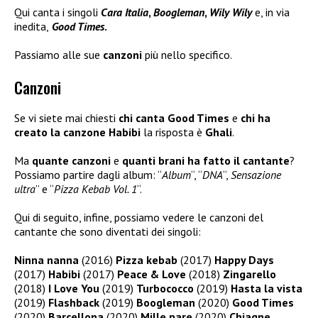
Qui canta i singoli
Cara Italia
,
Boogleman
,
Wily Wily
e, in via
inedita,
Good Times
.
Passiamo alle sue
canzoni
più nello specifico.
Canzoni
Se vi siete mai chiesti
chi canta Good Times
e
chi ha
creato la canzone Habibi
la risposta è
Ghali
.
Ma
quante canzoni
e
quanti brani ha fatto il cantante
?
Possiamo partire dagli album: “
Album
“, “
DNA
“,
Sensazione
ultra
” e “
Pizza Kebab Vol. 1
“.
Qui di seguito, infine, possiamo vedere le canzoni del
cantante che sono diventati dei singoli:
Ninna nanna
(2016)
Pizza kebab
(2017)
Happy Days
(2017)
Habibi
(2017)
Peace & Love
(2018)
Zingarello
(2018)
I Love You
(2019)
Turbococco
(2019)
Hasta la vista
(2019)
Flashback
(2019)
Boogleman
(2020)
Good Times
(2020)
Barcellona
(2020)
Mille pare
(2020)
Chiagne