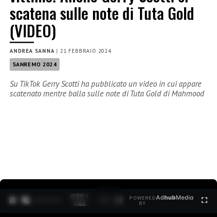
scatena sulle note di Tuta Gold
(VIDEO)
ANDREA SANNA
|
21 FEBBRAIO 2024
SANREMO 2024
Su TikTok Gerry Scotti ha pubblicato un video in cui appare
scatenato mentre balla sulle note di Tuta Gold di Mahmood
0:30 /
Ad
hub
Media
POWERED
1
/
2
1:40
BY