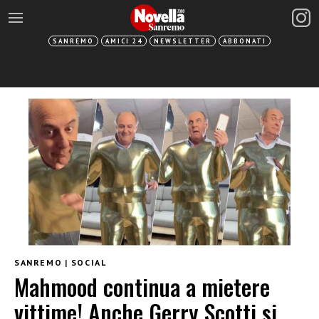
SANREMO
AMICI 24
NEWSLETTER
ABBONATI
SANREMO
|
SOCIAL
Mahmood continua a mietere
vittime! Anche Gerry Scotti si