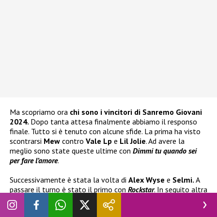
Ma scopriamo ora
chi sono i vincitori di Sanremo Giovani
2024.
Dopo tanta attesa finalmente abbiamo il responso
finale. Tutto si è tenuto con alcune sfide. La prima ha visto
scontrarsi
Mew
contro
Vale Lp
e
Lil Jolie
. Ad avere la
meglio sono state queste ultime con
Dimmi tu quando sei
per fare l’amore
.
Successivamente è stata la volta di
Alex Wyse
e
Selmi.
A
passare il turno è stato il primo con
Rockstar
. In seguito altra
interessante sfida tra
Angelica Bove
e
Settembre
, che ha
visto uscirne vittorioso il cantante con
Vertebre
. Infine spazio