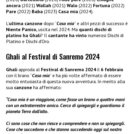
ancora
(2021)
Wallah
(2021)
Walo
(2022)
Fortuna
(2022)
Pare
(2022)
Baba
(2023)
Casa mia
(2024).
L’
ultima canzone
dopo “
Casa mia
” e altri pezzi di successo è
Niente Panico,
uscita nel 2024. Ma
quanti dischi di
platino ha Ghali
? Il
cantante ha vinto
numerosi Dischi di
Platino e Dischi d’Oro.
Ghali al Festival di Sanremo 2024
Ghali
approda al
Festival di Sanremo 2024
il
6 febbraio
con il brano “
Casa mia
” e ha più volte affermato di essere
molto entusiasta di questa nuova avventura. In merito alla
sua
canzone
ha affermato:
“Casa mia è un viaggione, come fosse un brano a quattro mani
con un extraterrestre amico. Cerco di spiegargli e guardiamo il
pianeta Terra dall’alto.
Ci sono cose che non riesce a comprendere e non so spiegargli.
Cose che succedono e che stanno succedendo oggi sul nostro