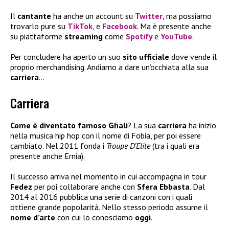
Il
cantante
ha anche un account su
Twitter
, ma possiamo
trovarlo pure su
TikTok
, e
Facebook
. Ma è presente anche
su piattaforme
streaming
come
Spotify
e
YouTube
.
Per concludere ha aperto un suo
sito ufficiale
dove vende il
proprio merchandising. Andiamo a dare un’occhiata alla sua
carriera
…
Carriera
Come è diventato famoso Ghali
? La sua
carriera
ha inizio
nella musica hip hop con il nome di Fobia, per poi essere
cambiato. Nel 2011 fonda i
Troupe D’Elite
(tra i quali era
presente anche Ernia).
Il successo arriva nel momento in cui accompagna in tour
Fedez
per poi collaborare anche con
Sfera Ebbasta
. Dal
2014 al 2016 pubblica una serie di canzoni con i quali
ottiene grande popolarità. Nello stesso periodo assume il
nome d’arte
con cui lo conosciamo
oggi
.