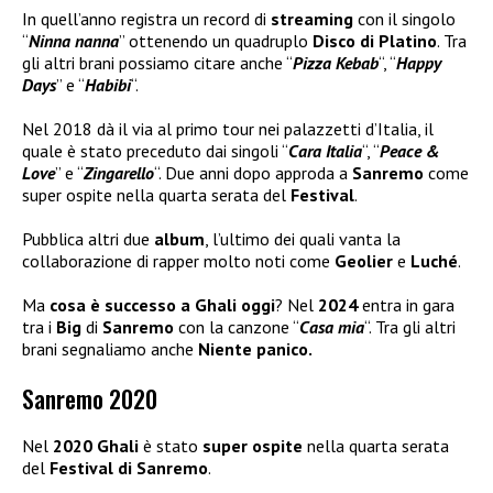
In quell’anno registra un record di
streaming
con il singolo
“
Ninna nanna
” ottenendo un quadruplo
Disco di Platino
. Tra
gli altri brani possiamo citare anche “
Pizza Kebab
“, “
Happy
Days
” e “
Habibi
“.
Nel 2018 dà il via al primo tour nei palazzetti d’Italia, il
quale è stato preceduto dai singoli “
Cara Italia
“, “
Peace &
Love
” e “
Zingarello
“. Due anni dopo approda a
Sanremo
come
super ospite nella quarta serata del
Festival
.
Pubblica altri due
album
, l’ultimo dei quali vanta la
collaborazione di rapper molto noti come
Geolier
e
Luché
.
Ma
cosa è successo a Ghali oggi
? Nel
2024
entra in gara
tra i
Big
di
Sanremo
con la canzone “
Casa mia
“. Tra gli altri
brani segnaliamo anche
Niente panico.
Sanremo 2020
Nel
2020 Ghali
è stato
super ospite
nella quarta serata
del
Festival di Sanremo
.