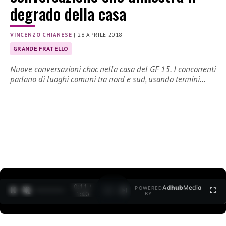
degrado della casa
VINCENZO CHIANESE
|
28 APRILE 2018
GRANDE FRATELLO
Nuove conversazioni choc nella casa del GF 15. I concorrenti
parlano di luoghi comuni tra nord e sud, usando termini…
0:11 /
Ad
hub
Media
POWERED
1
/
2
1:40
BY