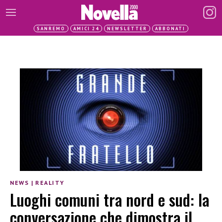
SANREMO
AMICI 24
NEWSLETTER
ABBONATI
NEWS
|
REALITY
Luoghi comuni tra nord e sud: la
conversazione che dimostra il