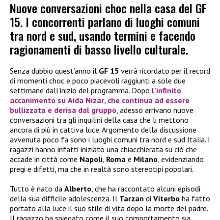
Nuove conversazioni choc nella casa del GF
15. I concorrenti parlano di luoghi comuni
tra nord e sud, usando termini e facendo
ragionamenti di basso livello culturale.
Senza dubbio quest’anno il
GF 15
verrà ricordato per il record
di momenti choc e poco piacevoli raggiunti a sole due
settimane dall’inizio del programma. Dopo
l’infinito
accanimento su
Aida Nizar
, che continua ad essere
bullizzata e derisa dal gruppo
, adesso arrivano nuove
conversazioni tra gli inquilini della casa che li mettono
ancora di più in cattiva luce. Argomento della discussione
avvenuta poco fa sono i luoghi comuni tra nord e sud Italia. I
ragazzi hanno infatti iniziato una chiacchierata su ciò che
accade in città come
Napoli
,
Roma
e
Milano
, evidenziando
pregi e difetti, ma che in realtà sono stereotipi popolari.
Tutto è nato da
Alberto
, che ha raccontato alcuni episodi
della sua difficile adolescenza. Il
Tarzan
di
Viterbo
ha fatto
portato alla luce il suo stile di vita dopo la morte del padre.
Il ragazzo ha spiegato come il suo comportamento sia