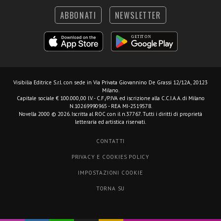
ABBONATI
NEWSLETTER
Visibilia Editrice S.r.l.
con sede in Via Privata Giovannino De Grassi 12/12A, 20123
Milano.
Capitale sociale € 100.000,00 I.V. - C.F./P.IVA ed iscrizione alla C.C.I.A.A. di Milano
N.10269990965 - REA MI-2519578.
Novella 2000 © 2026. Iscritta al ROC con il n.37767. Tutti i diritti di proprietà
letteraria ed artistica riservati.
CONTATTI
PRIVACY E COOKIES POLICY
IMPOSTAZIONI COOKIE
TORNA SU