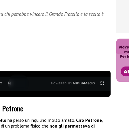
u chi potrebbe vincere il Grande Fratello e la scelta è
Ad
hub
Media
/
2
POWERED BY
o Petrone
llo
ha perso un inquilino molto amato.
Ciro Petrone
,
di un problema fisico che
non gli permetteva di