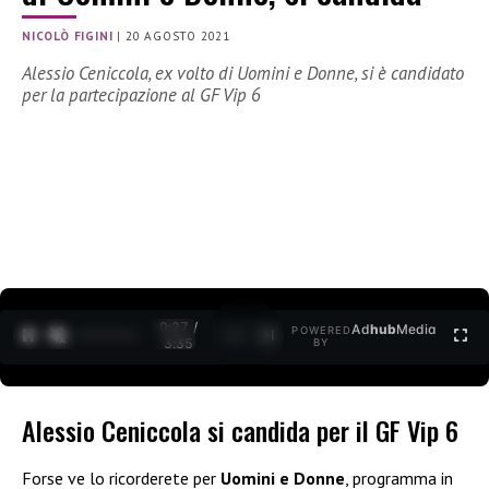
NICOLÒ FIGINI
|
20 AGOSTO 2021
Alessio Ceniccola, ex volto di Uomini e Donne, si è candidato
per la partecipazione al GF Vip 6
0:27 /
Ad
hub
Media
POWERED
1
/
2
3:35
BY
Alessio Ceniccola si candida per il GF Vip 6
Forse ve lo ricorderete per
Uomini e Donne
, programma in