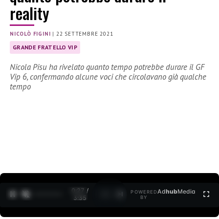
reality
NICOLÒ FIGINI
|
22 SETTEMBRE 2021
GRANDE FRATELLO VIP
Nicola Pisu ha rivelato quanto tempo potrebbe durare il GF
Vip 6, confermando alcune voci che circolavano già qualche
tempo
0:27 /
Ad
hub
Media
POWERED
1
/
2
3:35
BY