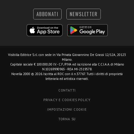
ABBONATI
NEWSLETTER
Visibilia Editrice S.r.l.
con sede in Via Privata Giovannino De Grassi 12/12A, 20123
Milano.
Capitale sociale € 100.000,00 I.V. - C.F./P.IVA ed iscrizione alla C.C.I.A.A. di Milano
N.10269990965 - REA MI-2519578.
Novella 2000 © 2026. Iscritta al ROC con il n.37767. Tutti i diritti di proprietà
letteraria ed artistica riservati.
CONTATTI
PRIVACY E COOKIES POLICY
IMPOSTAZIONI COOKIE
TORNA SU