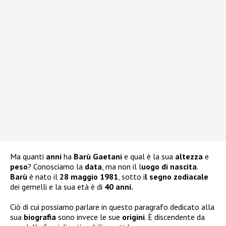
Ma quanti
anni
ha
Barù Gaetani
e qual è la sua
altezza
e
peso
? Conosciamo la
data
, ma non il l
uogo di nascita
.
Barù
è nato il
28 maggio 1981
, sotto i
l segno zodiacale
dei gemelli e la sua età è di
40 anni.
Ciò di cui possiamo parlare in questo paragrafo dedicato alla
sua
biografia
sono invece le sue
origini
. È discendente da