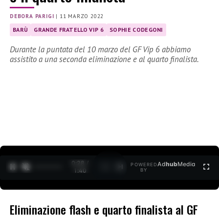
DEBORA PARIGI
|
11 MARZO 2022
BARÙ
GRANDE FRATELLO VIP 6
SOPHIE CODEGONI
Durante la puntata del 10 marzo del GF Vip 6 abbiamo
assistito a una seconda eliminazione e al quarto finalista.
0:29 /
Ad
hub
Media
POWERED
1
/
2
1:40
BY
Eliminazione flash e quarto finalista al GF