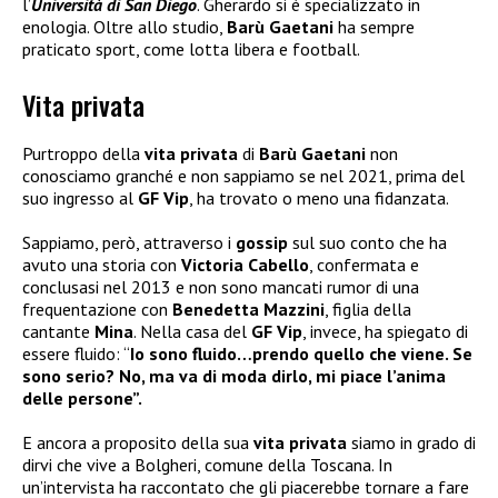
l’
Università di San Diego
. Gherardo si è specializzato in
enologia. Oltre allo studio,
Barù Gaetani
ha sempre
praticato sport, come lotta libera e football.
Vita privata
Purtroppo della
vita privata
di
Barù Gaetani
non
conosciamo granché e non sappiamo se nel 2021, prima del
suo ingresso al
GF Vip
, ha trovato o meno una fidanzata.
Sappiamo, però, attraverso i
gossip
sul suo conto che ha
avuto una storia con
Victoria Cabello
, confermata e
conclusasi nel 2013 e non sono mancati rumor di una
frequentazione con
Benedetta Mazzini
, figlia della
cantante
Mina
. Nella casa del
GF Vip
, invece, ha spiegato di
essere fluido: “
Io sono fluido…prendo quello che viene. Se
sono serio? No, ma va di moda dirlo, mi piace l’anima
delle persone”.
E ancora a proposito della sua
vita privata
siamo in grado di
dirvi che vive a Bolgheri, comune della Toscana. In
un’intervista ha raccontato che gli piacerebbe tornare a fare