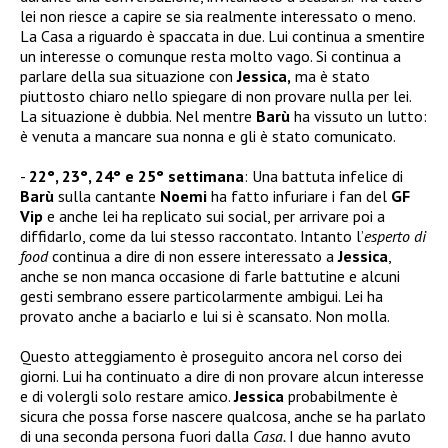
lei non riesce a capire se sia realmente interessato o meno.
La Casa a riguardo è spaccata in due. Lui continua a smentire
un interesse o comunque resta molto vago. Si continua a
parlare della sua situazione con
Jessica,
ma è stato
piuttosto chiaro nello spiegare di non provare nulla per lei.
La situazione è dubbia. Nel mentre
Barù
ha vissuto un lutto:
è venuta a mancare sua nonna e gli è stato comunicato.
22°, 23°, 24° e 25° settimana
: Una battuta infelice di
Barù
sulla cantante
Noemi
ha fatto infuriare i fan del
GF
Vip
e anche lei ha replicato sui social, per arrivare poi a
diffidarlo, come da lui stesso raccontato. Intanto l’
esperto di
food
continua a dire di non essere interessato a
Jessica
,
anche se non manca occasione di farle battutine e alcuni
gesti sembrano essere particolarmente ambigui. Lei ha
provato anche a baciarlo e lui si è scansato. Non molla.
Questo atteggiamento è proseguito ancora nel corso dei
giorni. Lui ha continuato a dire di non provare alcun interesse
e di volergli solo restare amico.
Jessica
probabilmente è
sicura che possa forse nascere qualcosa, anche se ha parlato
di una seconda persona fuori dalla
Casa.
I due hanno avuto