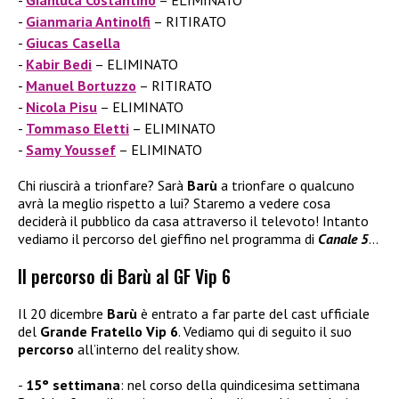
Gianluca Costantino
– ELIMINATO
Gianmaria Antinolfi
– RITIRATO
Giucas Casella
Kabir Bedi
– ELIMINATO
Manuel Bortuzzo
– RITIRATO
Nicola Pisu
– ELIMINATO
Tommaso Eletti
– ELIMINATO
Samy Youssef
– ELIMINATO
Chi riuscirà a trionfare? Sarà
Barù
a trionfare o qualcuno
avrà la meglio rispetto a lui? Staremo a vedere cosa
deciderà il pubblico da casa attraverso il televoto! Intanto
vediamo il percorso del gieffino nel programma di
Canale 5
…
Il percorso di Barù al GF Vip 6
Il 20 dicembre
Barù
è entrato a far parte del cast ufficiale
del
Grande Fratello Vip 6
. Vediamo qui di seguito il suo
percorso
all’interno del reality show.
15° settimana
: nel corso della quindicesima settimana