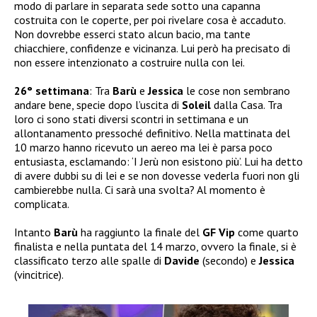
modo di parlare in separata sede sotto una capanna
costruita con le coperte, per poi rivelare cosa è accaduto.
Non dovrebbe esserci stato alcun bacio, ma tante
chiacchiere, confidenze e vicinanza. Lui però ha precisato di
non essere intenzionato a costruire nulla con lei.
26° settimana
: Tra
Barù
e
Jessica
le cose non sembrano
andare bene, specie dopo l’uscita di
Soleil
dalla Casa. Tra
loro ci sono stati diversi scontri in settimana e un
allontanamento pressoché definitivo. Nella mattinata del
10 marzo hanno ricevuto un aereo ma lei è parsa poco
entusiasta, esclamando: ‘I Jerù non esistono più’. Lui ha detto
di avere dubbi su di lei e se non dovesse vederla fuori non gli
cambierebbe nulla. Ci sarà una svolta? Al momento è
complicata.
Intanto
Barù
ha raggiunto la finale del
GF Vip
come quarto
finalista e nella puntata del 14 marzo, ovvero la finale, si è
classificato terzo alle spalle di
Davide
(secondo) e
Jessica
(vincitrice).