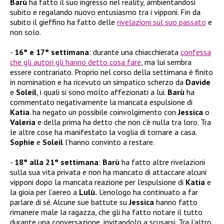
Barù
ha fatto il suo ingresso nel reality, ambientandosi
subito e regalando nuovo entusiasmo tra i vipponi. Fin da
subito il gieffino ha fatto delle
rivelazioni sul suo passato
e
non solo.
16° e 17° settimana
: durante una chiacchierata
confessa
che gli autori gli hanno detto cosa fare
, ma lui sembra
essere contrariato. Proprio nel corso della settimana è finito
in nomination e ha ricevuto un simpatico scherzo da
Davide
e
Soleil
, i quali si sono molto affezionati a lui.
Barù
ha
commentato negativamente la mancata espulsione di
Katia
. ha negato un possibile coinvolgimento con
Jessica
o
Valeria
e della prima ha detto che non c’è nulla tra loro. Tra
le altre cose ha manifestato la voglia di tornare a casa.
Sophie
e
Soleil
l’hanno convinto a restare.
18° alla 21° settimana
:
Barù
ha fatto altre rivelazioni
sulla sua vita privata e non ha mancato di attaccare alcuni
vipponi dopo la mancata reazione per l’espulsione di
Katia
e
la gioia per l’aereo a
Lulù.
L’enologo ha continuato a far
parlare di sé. Alcune sue battute su
Jessica
hanno fatto
rimanere male la ragazza, che gli ha fatto notare il tutto
durante una conversazione, invitandolo a scusarsi. Tra l’altro