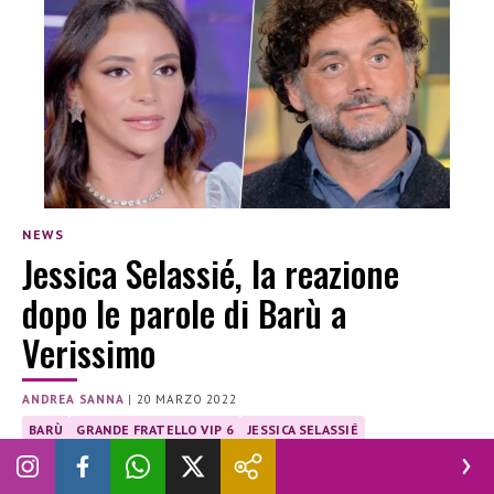
NEWS
Jessica Selassié, la reazione
dopo le parole di Barù a
Verissimo
ANDREA SANNA
|
20 MARZO 2022
BARÙ
GRANDE FRATELLO VIP 6
JESSICA SELASSIÉ
Dopo le parole di Barù a Verissimo ieri (e il suo mancato