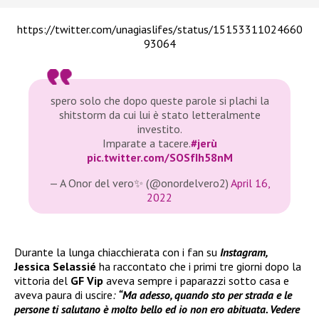
https://twitter.com/unagiaslifes/status/15153311024660
93064
spero solo che dopo queste parole si plachi la
shitstorm da cui lui è stato letteralmente
investito.
Imparate a tacere.
#jerù
pic.twitter.com/SOSfIh58nM
— A Onor del vero✨ (@onordelvero2)
April 16,
2022
Durante la lunga chiacchierata con i fan su
Instagram,
Jessica Selassié
ha raccontato che i primi tre giorni dopo la
vittoria del
GF Vip
aveva sempre i paparazzi sotto casa e
aveva paura di uscire
:
“Ma adesso, quando sto per strada e le
persone ti salutano è molto bello ed io non ero abituata. Vedere