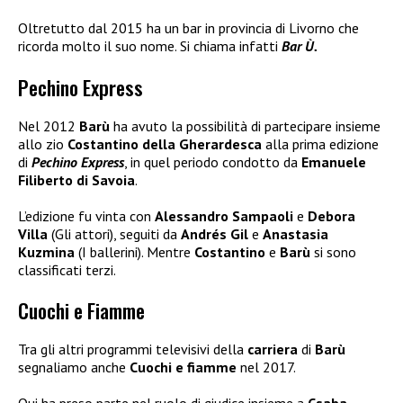
Oltretutto dal 2015 ha un bar in provincia di Livorno che
ricorda molto il suo nome. Si chiama infatti
Bar Ù.
Pechino Express
Nel 2012
Barù
ha avuto la possibilità di partecipare insieme
allo zio
Costantino della Gherardesca
alla prima edizione
di
Pechino Express
, in quel periodo condotto da
Emanuele
Filiberto di Savoia
.
L’edizione fu vinta con
Alessandro Sampaoli
e
Debora
Villa
(Gli attori), seguiti da
Andrés Gil
e
Anastasia
Kuzmina
(I ballerini). Mentre
Costantino
e
Barù
si sono
classificati terzi.
Cuochi e Fiamme
Tra gli altri programmi televisivi della
carriera
di
Barù
segnaliamo anche
Cuochi e fiamme
nel 2017.
Qui ha preso parte nel ruolo di giudice insieme a
Csaba