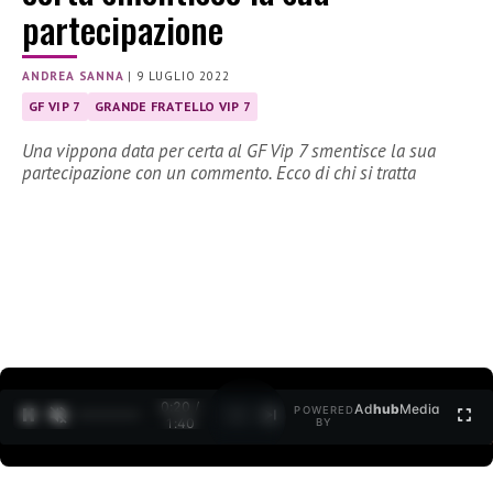
partecipazione
ANDREA SANNA
|
9 LUGLIO 2022
GF VIP 7
GRANDE FRATELLO VIP 7
Una vippona data per certa al GF Vip 7 smentisce la sua
partecipazione con un commento. Ecco di chi si tratta
0:22 /
Ad
hub
Media
POWERED
1
/
2
1:40
BY