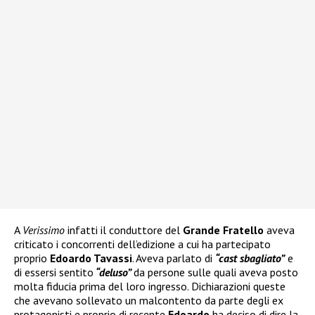
A
Verissimo
infatti il conduttore del
Grande Fratello
aveva
criticato i concorrenti dell’edizione a cui ha partecipato
proprio
Edoardo Tavassi
. Aveva parlato di
“cast sbagliato”
e
di essersi sentito
“deluso”
da persone sulle quali aveva posto
molta fiducia prima del loro ingresso. Dichiarazioni queste
che avevano sollevato un malcontento da parte degli ex
protagonisti e proprio di recente
Edoardo
ha deciso di dire la