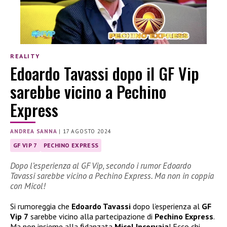
REALITY
Edoardo Tavassi dopo il GF Vip
sarebbe vicino a Pechino
Express
ANDREA SANNA
|
17 AGOSTO 2024
GF VIP 7
PECHINO EXPRESS
Dopo l’esperienza al GF Vip, secondo i rumor Edoardo
Tavassi sarebbe vicino a Pechino Express. Ma non in coppia
con Micol!
Si rumoreggia che
Edoardo Tavassi
dopo l’esperienza al
GF
Vip 7
sarebbe vicino alla partecipazione di
Pechino Express
.
Ma non insieme alla fidanzata
Micol Incorvaia
! Ecco chi