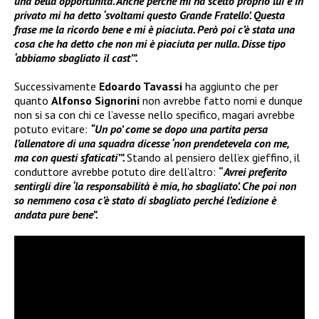
una bella opportunità. Anche perché mi ha scelto proprio lui e in
privato mi ha detto ‘svoltami questo Grande Fratello’. Questa
frase me la ricordo bene e mi è piaciuta. Però poi c’è stata una
cosa che ha detto che non mi è piaciuta per nulla. Disse tipo
‘abbiamo sbagliato il cast’”.
Successivamente
Edoardo Tavassi
ha aggiunto che per
quanto
Alfonso Signorini
non avrebbe fatto nomi e dunque
non si sa con chi ce l’avesse nello specifico, magari avrebbe
potuto evitare:
“Un po’ come se dopo una partita persa
l’allenatore di una squadra dicesse ‘non prendetevela con me,
ma con questi sfaticati’”.
Stando al pensiero dell’ex gieffino, il
conduttore avrebbe potuto dire dell’altro:
“
Avrei preferito
sentirgli dire ‘la responsabilità è mia, ho sbagliato’. Che poi non
so nemmeno cosa c’è stato di sbagliato perché l’edizione è
andata pure bene”.