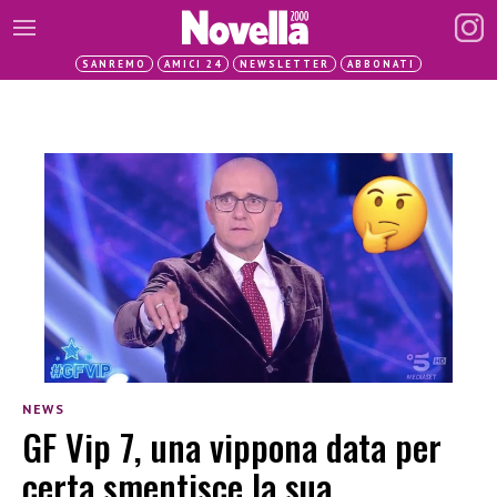
SANREMO
AMICI 24
NEWSLETTER
ABBONATI
NEWS
GF Vip 7, una vippona data per
certa smentisce la sua