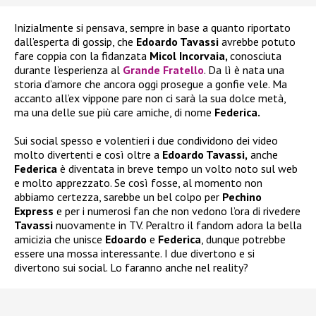
Inizialmente si pensava, sempre in base a quanto riportato
dall’esperta di gossip, che
Edoardo Tavassi
avrebbe potuto
fare coppia con la fidanzata
Micol Incorvaia,
conosciuta
durante l’esperienza al
Grande Fratello
. Da lì è nata una
storia d’amore che ancora oggi prosegue a gonfie vele. Ma
accanto all’ex vippone pare non ci sarà la sua dolce metà,
ma una delle sue più care amiche, di nome
Federica.
Sui social spesso e volentieri i due condividono dei video
molto divertenti e così oltre a
Edoardo Tavassi,
anche
Federica
è diventata in breve tempo un volto noto sul web
e molto apprezzato. Se così fosse, al momento non
abbiamo certezza, sarebbe un bel colpo per
Pechino
Express
e per i numerosi fan che non vedono l’ora di rivedere
Tavassi
nuovamente in TV. Peraltro il fandom adora la bella
amicizia che unisce
Edoardo
e
Federica
, dunque potrebbe
essere una mossa interessante. I due divertono e si
divertono sui social. Lo faranno anche nel reality?