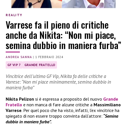
REALITY
Varrese fa il pieno di critiche
anche da Nikita: “Non mi piace,
semina dubbio in maniera furba”
ANDREA SANNA
|
1 FEBBRAIO 2024
GF VIP 7
GRANDE FRATELLO
Vincitrice dell’ultimo GF Vip, Nikita fa delle critiche a
Varrese: “Non mi piace minimamente, semina dubbio in
maniera furba”
Nikita Pelizon
si è espressa a proposito del nuovo
Grande
Fratello
e non manca di fare alcune critiche a
Massimiliano
Varrese
. Per quel poco che ha visto, infatti, l’ex vincitrice ha
spiegato di non essere troppo convinta dall’attore:
“Semina
dubbio in maniera furba”.