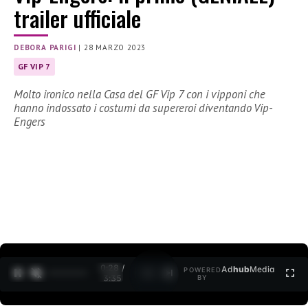
trailer ufficiale
DEBORA PARIGI
|
28 MARZO 2023
GF VIP 7
Molto ironico nella Casa del GF Vip 7 con i vipponi che
hanno indossato i costumi da supereroi diventando Vip-
Engers
0:30 /
Ad
hub
Media
POWERED
1
/
2
3:35
BY