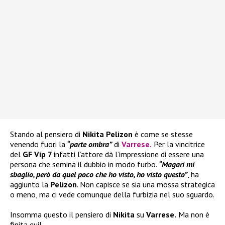
Stando al pensiero di
Nikita Pelizon
è come se stesse
venendo fuori la
“parte ombra”
di
Varrese
.
Per la vincitrice
del
GF Vip 7
infatti l’attore dà l’impressione di essere una
persona che semina il dubbio in modo furbo.
“Magari mi
sbaglio, però da quel poco che ho visto, ho visto questo”
, ha
aggiunto la
Pelizon
. Non capisce se sia una mossa strategica
o meno, ma ci vede comunque della furbizia nel suo sguardo.
Insomma questo il pensiero di
Nikita
su
Varrese.
Ma non è
finita qui!