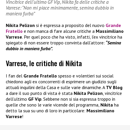
Vincitrice dell’ultimo GF Vip, Nikita fa delle critiche a
Varrese: “Non mi piace minimamente, semina dubbio in
maniera furba”
Nikita Pelizon
si è espressa a proposito del nuovo
Grande
Fratello
e non manca di fare alcune critiche a
Massimiliano
Varrese
. Per quel poco che ha visto, infatti, l’ex vincitrice ha
spiegato di non essere troppo convinta dall’attore:
“Semina
dubbio in maniera furba”.
Varrese, le critiche di Nikita
I fan del
Grande Fratello
spesso e volentieri sui social
chiedono agli ex concorrenti di esprimere un giudizio sugli
attuali inquilini della Casa e sulle varie dinamiche. A
TV Blog
a dare il suo punto di vista è stata
Nikita Pelizon
, vincitrice
dell’ultimo
GF Vip
. Sebbene non si sia espressa troppo in
quelle che sono le varie vicende del programma,
Nikita
ha
detto la sua su uno di loro in particolare:
Massimiliano
Varrese
!