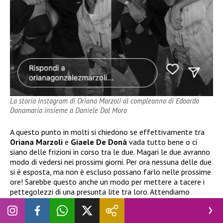
La storia Instagram di Oriana Marzoli al compleanno di Edoardo
Donamaria insieme a Daniele Dal Moro
A questo punto in molti si chiedono se effettivamente tra
Oriana Marzoli
e
Giaele De Donà
vada tutto bene o ci
siano delle frizioni in corso tra le due. Magari le due avranno
modo di vedersi nei prossimi giorni. Per ora nessuna delle due
si è esposta, ma non è escluso possano farlo nelle prossime
ore! Sarebbe questo anche un modo per mettere a tacere i
pettegolezzi di una presunta lite tra loro. Attendiamo
notizie da parte delle dirette interessate.