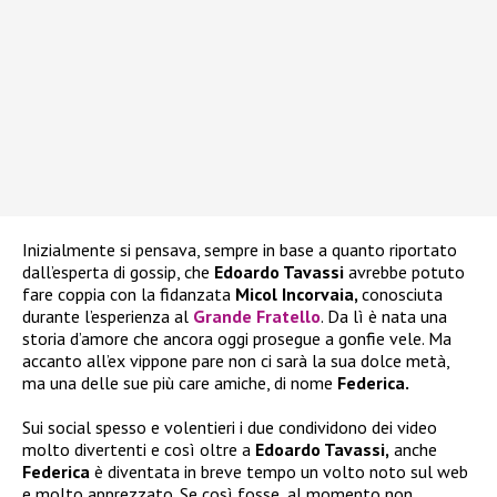
Inizialmente si pensava, sempre in base a quanto riportato
dall’esperta di gossip, che
Edoardo Tavassi
avrebbe potuto
fare coppia con la fidanzata
Micol Incorvaia,
conosciuta
durante l’esperienza al
Grande Fratello
. Da lì è nata una
storia d’amore che ancora oggi prosegue a gonfie vele. Ma
accanto all’ex vippone pare non ci sarà la sua dolce metà,
ma una delle sue più care amiche, di nome
Federica.
Sui social spesso e volentieri i due condividono dei video
molto divertenti e così oltre a
Edoardo Tavassi,
anche
Federica
è diventata in breve tempo un volto noto sul web
e molto apprezzato. Se così fosse, al momento non