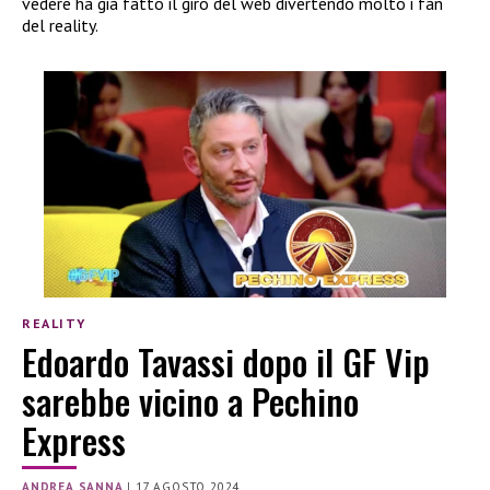
vedere ha già fatto il giro del web divertendo molto i fan
del reality.
REALITY
Edoardo Tavassi dopo il GF Vip
sarebbe vicino a Pechino
Express
ANDREA SANNA
|
17 AGOSTO 2024