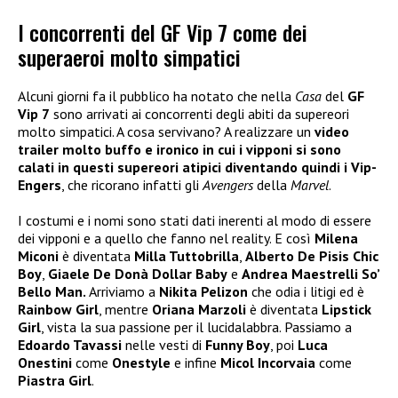
I concorrenti del GF Vip 7 come dei
superaeroi molto simpatici
Alcuni giorni fa il pubblico ha notato che nella
Casa
del
GF
Vip 7
sono arrivati ai concorrenti degli abiti da supereori
molto simpatici. A cosa servivano? A realizzare un
video
trailer molto buffo e ironico in cui i vipponi si sono
calati in questi supereori atipici diventando quindi i Vip-
Engers
, che ricorano infatti gli
Avengers
della
Marvel
.
I costumi e i nomi sono stati dati inerenti al modo di essere
dei vipponi e a quello che fanno nel reality. E così
Milena
Miconi
è diventata
Milla Tuttobrilla
,
Alberto De Pisis Chic
Boy
,
Giaele De Donà Dollar Baby
e
Andrea Maestrelli So’
Bello Man.
Arriviamo a
Nikita Pelizon
che odia i litigi ed è
Rainbow Girl
, mentre
Oriana Marzoli
è diventata
Lipstick
Girl
, vista la sua passione per il lucidalabbra. Passiamo a
Edoardo Tavassi
nelle vesti di
Funny Boy
, poi
Luca
Onestini
come
Onestyle
e infine
Micol Incorvaia
come
Piastra Girl
.