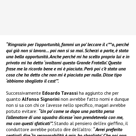
“Ringrazio per l’opportunità, fammi un po’ leccare il c**o, perché
qui già non si lavora… poi non si sa mai. Scherzi a parte, è stata
una bella opportunità. Anche perché mi ha scelto proprio lui e in
privato mi ha detto ‘svoltami questo Grande Fratello’. Questa
frase me la ricordo bene e mi è piaciuta. Però poi c’è stata una
cosa che ha detto che non mi è piaciuta per nulla. Disse tipo
‘abbiamo sbagliato il cast’”.
Successivamente
Edoardo Tavassi
ha aggiunto che per
quanto
Alfonso Signorini
non avrebbe fatto nomi e dunque
non si sa con chi ce l’avesse nello specifico, magari avrebbe
potuto evitare:
“Un po’ come se dopo una partita persa
l’allenatore di una squadra dicesse ‘non prendetevela con me,
ma con questi sfaticati’”.
Stando al pensiero dell’ex gieffino, il
conduttore avrebbe potuto dire dell’altro:
“
Avrei preferito
sentirgli dire ‘la responsabilità è mia, ho sbagliato’. Che poi non