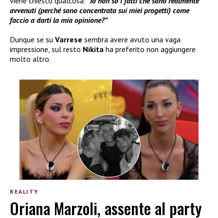
viene chiesto qualcosa:
“Io non so i fatti che sono realmente
avvenuti (perché sono concentrata sui miei progetti) come
faccio a darti la mia opinione?”
Dunque se su
Varrese
sembra avere avuto una vaga
impressione, sul resto
Nikita
ha preferito non aggiungere
molto altro.
REALITY
Oriana Marzoli, assente al party