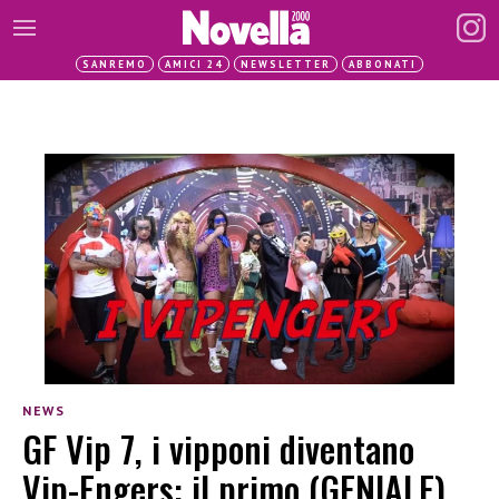
SANREMO
AMICI 24
NEWSLETTER
ABBONATI
NEWS
GF Vip 7, i vipponi diventano
Vip-Engers: il primo (GENIALE)