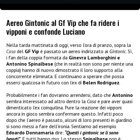
Aereo Gintonic al Gf Vip che fa ridere i
vipponi e confonde Luciano
Nella tarda mattinata di oggi, verso l’ora di pranzo, sopra la
Casa
del
GF Vip
è passato un aereo indirizzato ai
Gintonic
. Sì,
i fan della coppia formata da
Ginevra Lamborghini e
Antonino Spinalbese
(che in realtà non sono per niente una
coppia) hanno di nuovo dimostrato il loro supporto alla
concorrente eliminata. E continuano a sperare che possa
esserci qualcosa in futuro con l’ex di
Belen Rodriguez
.
Probabilmente i fan dovranno arrendersi, dato che
Antonino
sembra interessato ad altro dentro la
Casa
e pare aver quasi
dimenticato l’ex coinquilina. Pure la reazione dei vipponi
ancora in gioco sembra confermare questo. Infatti poco
dopo che l’aereo è passato, alcuni di loro presenti in giardino
si sono messi a fare dell’ironia. Sentiamo ad esempio
Edoardo Donnamaria
dire:
“Questi i gintonic se li sono
bevuti”
. E tutti hanno riso. Lo stesso
Spinalbese
non è