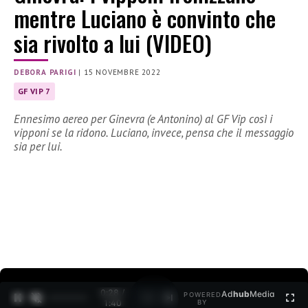
mentre Luciano è convinto che
sia rivolto a lui (VIDEO)
DEBORA PARIGI
|
15 NOVEMBRE 2022
GF VIP 7
Ennesimo aereo per Ginevra (e Antonino) al GF Vip così i
vipponi se la ridono. Luciano, invece, pensa che il messaggio
sia per lui.
0:29 /
Ad
hub
Media
POWERED
1
/
2
1:40
BY