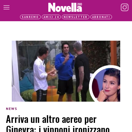
SANREMO
AMICI 24
NEWSLETTER
ABBONATI
NEWS
Arriva un altro aereo per
Ginevra: i vipponi ironizzano