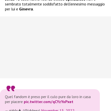
sembrato totalmente soddisfatto dell’ennesimo messaggio
per lui e
Ginevra
.
Quel fandom è preso per il culo pure da loro in casa
per piacere
pic.twitter.com/qCYzYoPxet
— gi4dx🎄 (@j4deex)
November 15, 2022