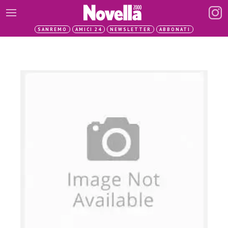
SANREMO
AMICI 24
NEWSLETTER
ABBONATI