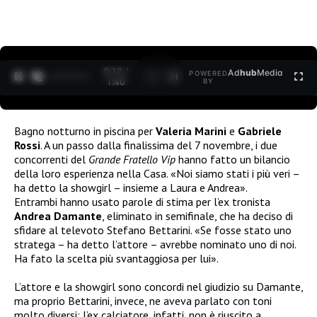
0:12 /
Ad
hub
Media
POWERED
1
/
2
1:40
BY
Bagno notturno in piscina per
Valeria Marini
e
Gabriele
Rossi
. A un passo dalla finalissima del 7 novembre, i due
concorrenti del
Grande Fratello Vip
hanno fatto un bilancio
della loro esperienza nella Casa. «Noi siamo stati i più veri –
ha detto la showgirl – insieme a Laura e Andrea».
Entrambi hanno usato parole di stima per l’ex tronista
Andrea Damante
, eliminato in semifinale, che ha deciso di
sfidare al televoto Stefano Bettarini. «Se fosse stato uno
stratega – ha detto l’attore – avrebbe nominato uno di noi.
Ha fato la scelta più svantaggiosa per lui».
L’attore e la showgirl sono concordi nel giudizio su Damante,
ma proprio Bettarini, invece, ne aveva parlato con toni
molto diversi: l’ex calciatore, infatti, non è riuscito a